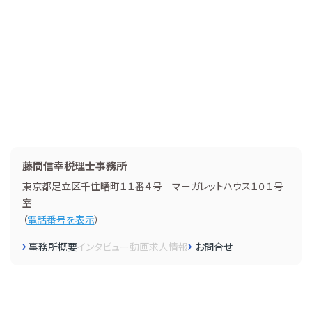
藤間信幸税理士事務所
東京都足立区千住曙町１１番４号 マーガレットハウス１０１号
室
（
電話番号を表示
）
事務所概要
インタビュー
動画
求人情報
お問合せ