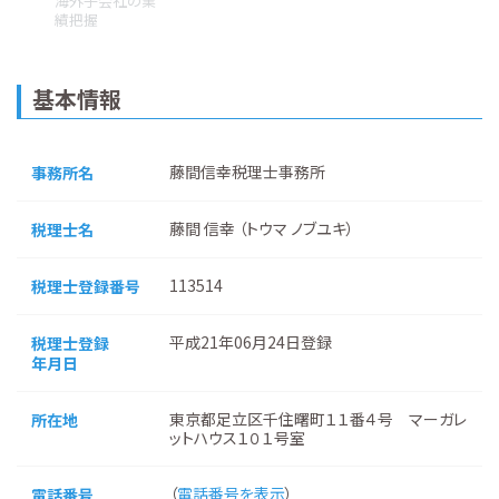
海外子会社の業
績把握
基本情報
藤間信幸税理士事務所
事務所名
藤間 信幸 （トウマ ノブユキ）
税理士名
113514
税理士登録番号
平成21年06月24日登録
税理士登録
年月日
東京都足立区千住曙町１１番４号 マーガレ
所在地
ットハウス１０１号室
（
電話番号を表示
）
電話番号