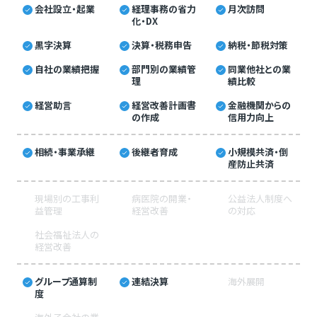
会社設立・起業
経理事務の省力
月次訪問
化・DX
黒字決算
決算・税務申告
納税・節税対策
自社の業績把握
部門別の業績管
同業他社との業
理
績比較
経営助言
経営改善計画書
金融機関からの
の作成
信用力向上
相続・事業承継
後継者育成
小規模共済・倒
産防止共済
現場別の工事利
病医院の開業・
公益法人制度へ
益管理
経営改善
の対応
社会福祉法人の
経営改善
グループ通算制
連結決算
海外展開
度