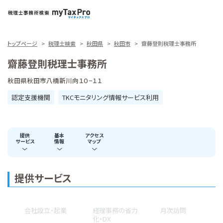
トップページ
税理士検索
秋田県
秋田市
齋藤登則税理士事務所
齋藤登則税理士事務所
秋田県秋田市八橋新川向１０−１１
認定支援機関
TKCモニタリング情報サービス利用
提供
基本
アクセス
サービス
情報
マップ
提供サービス
会社設立・起業
経理事務の省力
月次訪問
化・DX