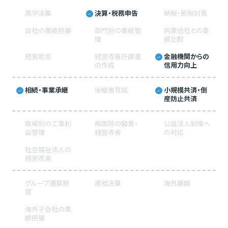
黒字決算
決算・税務申告
納税・節税対策
自社の業績把握
部門別の業績管
同業他社との業
理
績比較
経営助言
経営改善計画書
金融機関からの
の作成
信用力向上
相続・事業承継
後継者育成
小規模共済・倒
産防止共済
現場別の工事利
病医院の開業・
公益法人制度へ
益管理
経営改善
の対応
社会福祉法人の
経営改善
グループ通算制
連結決算
海外展開
度
海外子会社の業
績把握