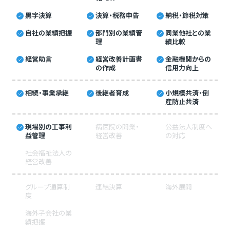
黒字決算
決算・税務申告
納税・節税対策
自社の業績把握
部門別の業績管
同業他社との業
理
績比較
経営助言
経営改善計画書
金融機関からの
の作成
信用力向上
相続・事業承継
後継者育成
小規模共済・倒
産防止共済
現場別の工事利
病医院の開業・
公益法人制度へ
益管理
経営改善
の対応
社会福祉法人の
経営改善
グループ通算制
連結決算
海外展開
度
海外子会社の業
績把握