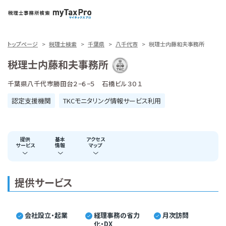
トップページ
税理士検索
千葉県
八千代市
税理士内藤和夫事務所
税理士内藤和夫事務所
千葉県八千代市勝田台２−６−５ 石橋ビル３０１
認定支援機関
TKCモニタリング情報サービス利用
提供
基本
アクセス
サービス
情報
マップ
提供サービス
会社設立・起業
経理事務の省力
月次訪問
化・DX