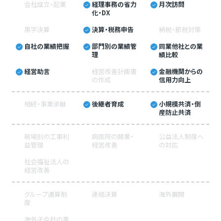
会社設立・起業
経理事務の省力
月次訪問
化・DX
黒字決算
決算・税務申告
納税・節税対策
自社の業績把握
部門別の業績管
同業他社との業
理
績比較
経営助言
経営改善計画書
金融機関からの
の作成
信用力向上
相続・事業承継
後継者育成
小規模共済・倒
産防止共済
現場別の工事利
病医院の開業・
公益法人制度へ
益管理
経営改善
の対応
社会福祉法人の
経営改善
グループ通算制
連結決算
海外展開
度
海外子会社の業