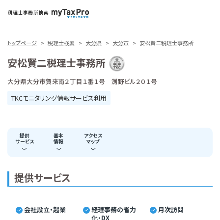
トップページ
税理士検索
大分県
大分市
安松賢二税理士事務所
安松賢二税理士事務所
大分県大分市賀来南２丁目１番１号 渕野ビル２０１号
TKCモニタリング情報サービス利用
提供
基本
アクセス
サービス
情報
マップ
提供サービス
会社設立・起業
経理事務の省力
月次訪問
化・DX