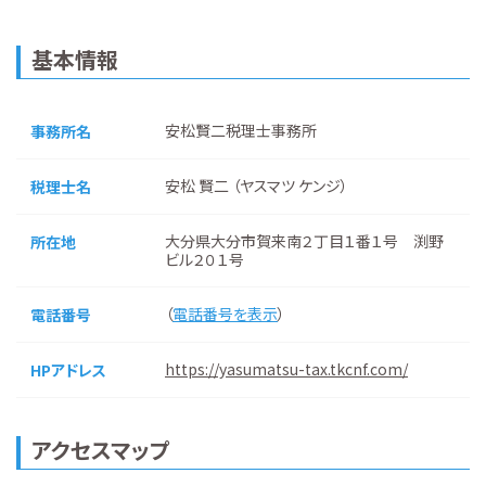
基本情報
安松賢二税理士事務所
事務所名
安松 賢二 （ヤスマツ ケンジ）
税理士名
大分県大分市賀来南２丁目１番１号 渕野
所在地
ビル２０１号
（
電話番号を表示
）
電話番号
https://yasumatsu-tax.tkcnf.com/
HPアドレス
アクセスマップ