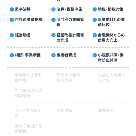
黒字決算
決算・税務申告
納税・節税対策
自社の業績把握
部門別の業績管
同業他社との業
理
績比較
経営助言
経営改善計画書
金融機関からの
の作成
信用力向上
相続・事業承継
後継者育成
小規模共済・倒
産防止共済
現場別の工事利
病医院の開業・
公益法人制度へ
益管理
経営改善
の対応
社会福祉法人の
経営改善
グループ通算制
連結決算
海外展開
度
海外子会社の業
績把握