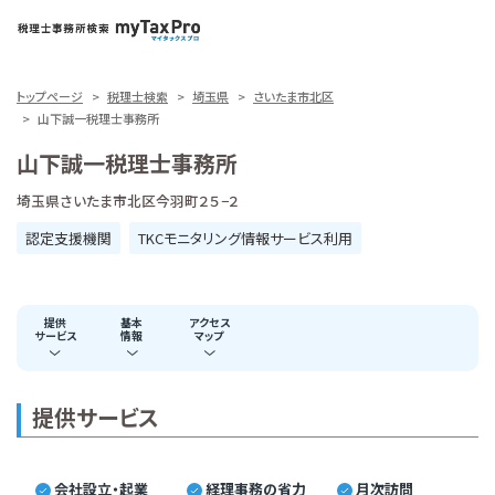
トップページ
税理士検索
埼玉県
さいたま市北区
山下誠一税理士事務所
山下誠一税理士事務所
埼玉県さいたま市北区今羽町２５−２
認定支援機関
TKCモニタリング情報サービス利用
提供
基本
アクセス
サービス
情報
マップ
提供サービス
会社設立・起業
経理事務の省力
月次訪問