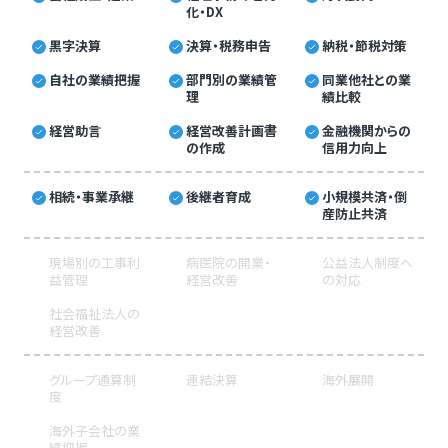
化・DX
黒字決算
決算・税務申告
納税・節税対策
自社の業績把握
部門別の業績管
同業他社との業
理
績比較
経営助言
経営改善計画書
金融機関からの
の作成
信用力向上
相続・事業承継
後継者育成
小規模共済・倒
産防止共済
現場別の工事利
病医院の開業・
公益法人制度へ
益管理
経営改善
の対応
社会福祉法人の
経営改善
グループ通算制
連結決算
海外展開
度
海外子会社の業
績把握