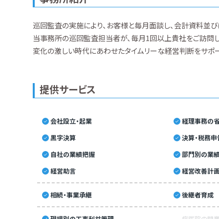
巡回監査の実施により、お客様と毎月面談し、会計資料並び
当事務所の巡回監査担当者が、毎月1回以上貴社をご訪問し
変化の激しい時代にあわせたタイムリーな経営判断をサポー
提供サービス
会社設立・起業
経理事務の省
黒字決算
決算・税務申
自社の業績把握
部門別の業
経営助言
経営改善計
相続・事業承継
後継者育成
現場別の工事利益管理
病医院の開業