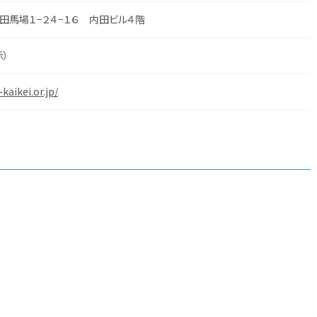
田馬場１−２４−１６ 内田ビル４階
示
）
kaikei.or.jp/