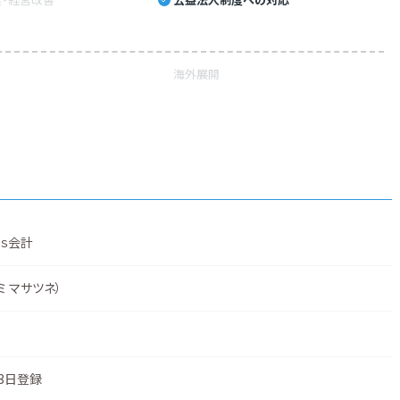
海外展開
ｓ会計
ミ マサツネ）
23日登録