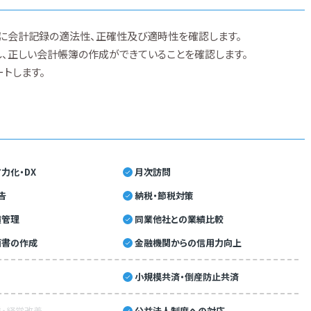
に会計記録の適法性、正確性及び適時性を確認します。
、正しい会計帳簿の作成ができていることを確認します。
トします。
力化・DX
月次訪問
告
納税・節税対策
績管理
同業他社との業績比較
画書の作成
金融機関からの信用力向上
小規模共済・倒産防止共済
・経営改善
公益法人制度への対応