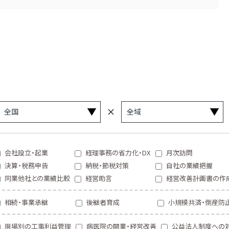
会社設立・起業
経理事務の省力化・DX
月次訪問
決算・税務申告
納税・節税対策
自社の業績把握
同業他社との業績比較
経営助言
経営改善計画書の作
相続・事業承継
後継者育成
小規模共済・倒産防
現場別の工事利益管理
病医院の開業・経営改善
公益法人制度への