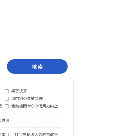
検 索
黒字決算
部門別の業績管理
成
金融機関からの信用力向上
止共済
対応
社会福祉法人の経営改善