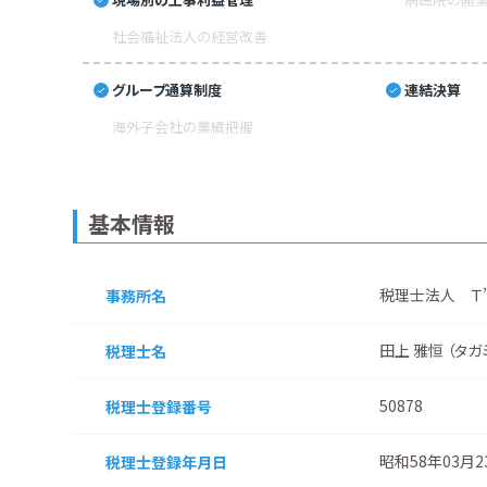
社会福祉法人の経営改善
グループ通算制度
連結決算
海外子会社の業績把握
基本情報
税理士法人 Ｔ’
事務所名
田上 雅恒 （タガ
税理士名
50878
税理士登録番号
昭和58年03月
税理士登録
年月日