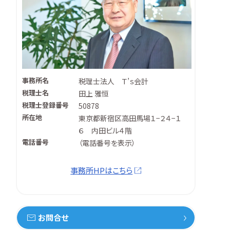
事務所名
税理士法人 Ｔ’ｓ会計
税理士名
田上 雅恒
税理士登録番号
50878
所在地
東京都新宿区高田馬場１−２４−１
６ 内田ビル４階
電話番号
（
電話番号を表示
）
事務所HPはこちら
お問合せ