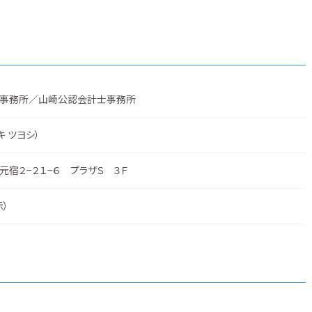
事務所／山崎公認会計士事務所
キ ツヨシ）
宿２−２１−６ プラザＳ ３Ｆ
示
）