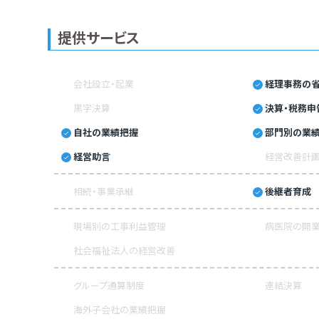
提供サービス
会社設立・起業
経理事務の省
黒字決算
決算・税務申
自社の業績把握
部門別の業
経営助言
経営改善計
相続・事業承継
後継者育成
現場別の工事利益管理
病医院の開業
社会福祉法人の経営改善
グループ通算制度
連結決算
海外子会社の業績把握