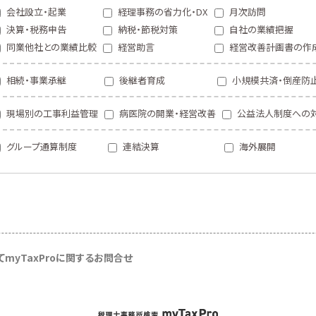
会社設立・起業
経理事務の省力化・DX
月次訪問
決算・税務申告
納税・節税対策
自社の業績把握
同業他社との業績比較
経営助言
経営改善計画書の作
相続・事業承継
後継者育成
小規模共済・倒産防
現場別の工事利益管理
病医院の開業・経営改善
公益法人制度への
グループ通算制度
連結決算
海外展開
て
myTaxProに関するお問合せ