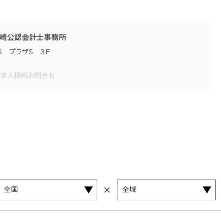
崎公認会計士事務所
６ プラザＳ ３Ｆ
画
求人情報
お問合せ