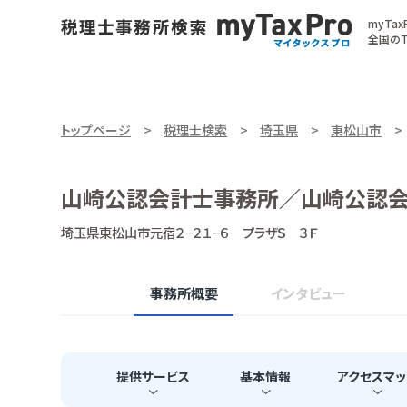
myTa
全国のT
トップページ
税理士検索
埼玉県
東松山市
山崎公認会計士事務所／山崎公認
埼玉県東松山市元宿２−２１−６ プラザＳ ３Ｆ
事務所概要
インタビュー
提供
サービス
基本
情報
アクセス
マッ