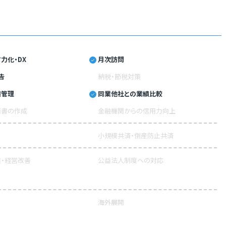
力化・DX
月次訪問
告
納税・節税対策
績管理
同業他社との業績比較
画書の作成
金融機関からの信用力向上
小規模共済・倒産防止共済
・経営改善
公益法人制度への対応
海外展開