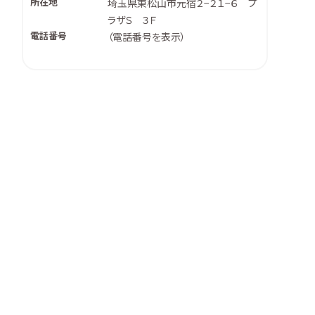
所在地
埼玉県東松山市元宿２−２１−６ プ
ラザＳ ３Ｆ
電話番号
（
電話番号を表示
）