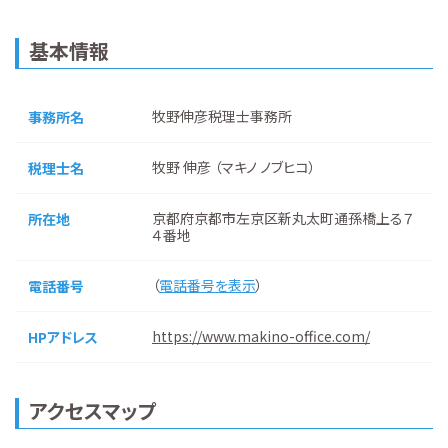
基本情報
牧野伸彦税理士事務所
事務所名
牧野 伸彦 （マキノ ノブヒコ）
税理士名
京都府京都市左京区新丸太町通孫橋上る７
所在地
４番地
（
電話番号を表示
）
電話番号
https://www.makino-office.com/
HPアドレス
アクセスマップ