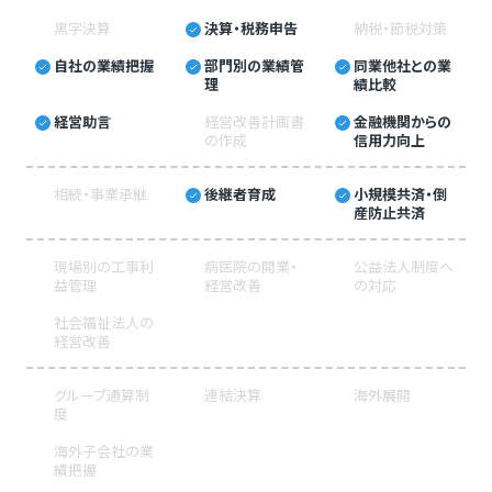
黒字決算
決算・税務申告
納税・節税対策
自社の業績把握
部門別の業績管
同業他社との業
理
績比較
経営助言
経営改善計画書
金融機関からの
の作成
信用力向上
相続・事業承継
後継者育成
小規模共済・倒
産防止共済
現場別の工事利
病医院の開業・
公益法人制度へ
益管理
経営改善
の対応
社会福祉法人の
経営改善
グループ通算制
連結決算
海外展開
度
海外子会社の業
績把握