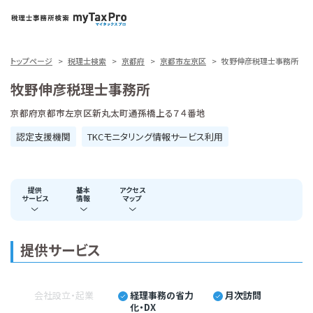
トップページ
税理士検索
京都府
京都市左京区
牧野伸彦税理士事務所
牧野伸彦税理士事務所
京都府京都市左京区新丸太町通孫橋上る７４番地
認定支援機関
TKCモニタリング情報サービス利用
提供
基本
アクセス
サービス
情報
マップ
提供サービス
会社設立・起業
経理事務の省力
月次訪問
化・DX