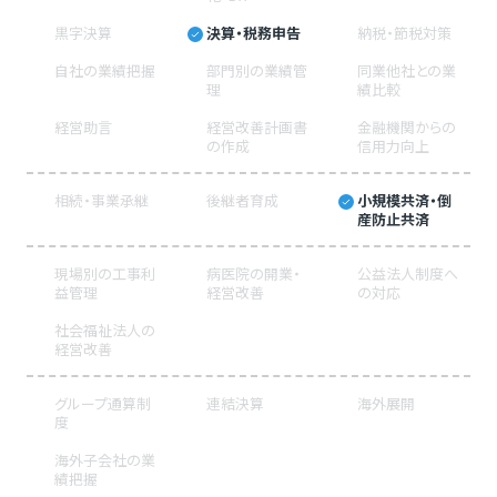
黒字決算
決算・税務申告
納税・節税対策
自社の業績把握
部門別の業績管
同業他社との業
理
績比較
経営助言
経営改善計画書
金融機関からの
の作成
信用力向上
相続・事業承継
後継者育成
小規模共済・倒
産防止共済
現場別の工事利
病医院の開業・
公益法人制度へ
益管理
経営改善
の対応
社会福祉法人の
経営改善
グループ通算制
連結決算
海外展開
度
海外子会社の業
績把握