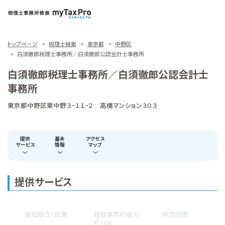
トップページ
税理士検索
東京都
中野区
白須徹郎税理士事務所／白須徹郎公認会計士事務所
白須徹郎税理士事務所／白須徹郎公認会計士
事務所
東京都中野区東中野３−１１−２ 高橋マンション３０３
提供
基本
アクセス
サービス
情報
マップ
提供サービス
会社設立・起業
経理事務の省力
月次訪問
化・DX