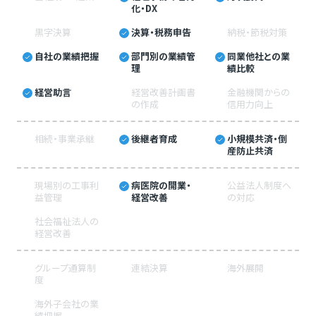
化・DX
黒字決算
決算・税務申告
納税・節税対策
自社の業績把握
部門別の業績管
同業他社との業
理
績比較
経営助言
経営改善計画書
金融機関からの
の作成
信用力向上
相続・事業承継
後継者育成
小規模共済・倒
産防止共済
現場別の工事利
病医院の開業・
公益法人制度へ
益管理
経営改善
の対応
社会福祉法人の
経営改善
グループ通算制
連結決算
海外展開
度
海外子会社の業
績把握