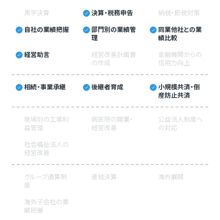
黒字決算
決算・税務申告
納税・節税対策
自社の業績把握
部門別の業績管
同業他社との業
理
績比較
経営助言
経営改善計画書
金融機関からの
の作成
信用力向上
相続・事業承継
後継者育成
小規模共済・倒
産防止共済
現場別の工事利
病医院の開業・
公益法人制度へ
益管理
経営改善
の対応
社会福祉法人の
経営改善
グループ通算制
連結決算
海外展開
度
海外子会社の業
績把握