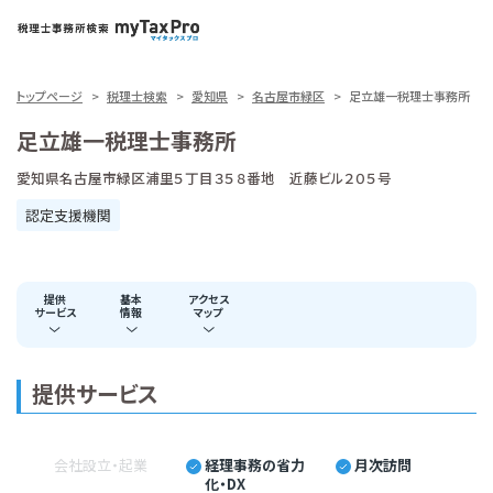
トップページ
税理士検索
愛知県
名古屋市緑区
足立雄一税理士事務所
足立雄一税理士事務所
愛知県名古屋市緑区浦里５丁目３５８番地 近藤ビル２０５号
認定支援機関
提供
基本
アクセス
サービス
情報
マップ
提供サービス
会社設立・起業
経理事務の省力
月次訪問
化・DX