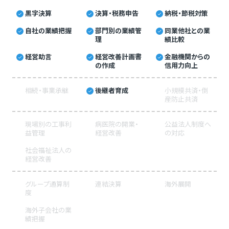
黒字決算
決算・税務申告
納税・節税対策
自社の業績把握
部門別の業績管
同業他社との業
理
績比較
経営助言
経営改善計画書
金融機関からの
の作成
信用力向上
相続・事業承継
後継者育成
小規模共済・倒
産防止共済
現場別の工事利
病医院の開業・
公益法人制度へ
益管理
経営改善
の対応
社会福祉法人の
経営改善
グループ通算制
連結決算
海外展開
度
海外子会社の業
績把握