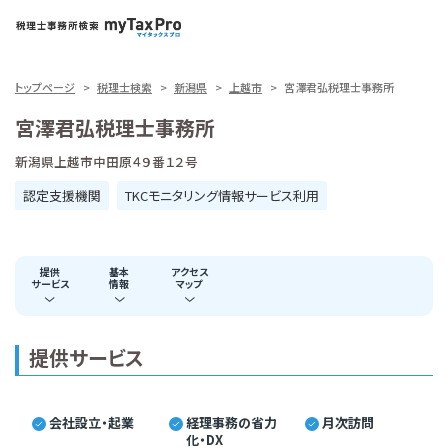
トップページ
税理士検索
新潟県
上越市
宮澤君弘税理士事務所
宮澤君弘税理士事務所
新潟県上越市中田原４９番１２号
認定支援機関
TKCモニタリング情報サービス利用
提供
基本
アクセス
サービス
情報
マップ
提供サービス
会社設立・起業
経理事務の省力
月次訪問
化・DX