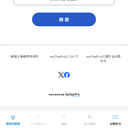
検 索
税理士事務所を探す
myTaxProについて
myTaxProに関するお問
合せ
Copyright © ＴＫＣ Corporation
All Rights Reserved.
事務所概要
インタビュー
動画
求人情報
お問合せ