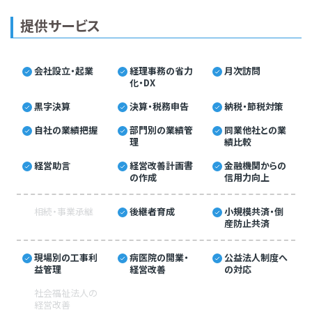
提供サービス
会社設立・起業
経理事務の省力
月次訪問
化・DX
黒字決算
決算・税務申告
納税・節税対策
自社の業績把握
部門別の業績管
同業他社との業
理
績比較
経営助言
経営改善計画書
金融機関からの
の作成
信用力向上
相続・事業承継
後継者育成
小規模共済・倒
産防止共済
現場別の工事利
病医院の開業・
公益法人制度へ
益管理
経営改善
の対応
社会福祉法人の
経営改善