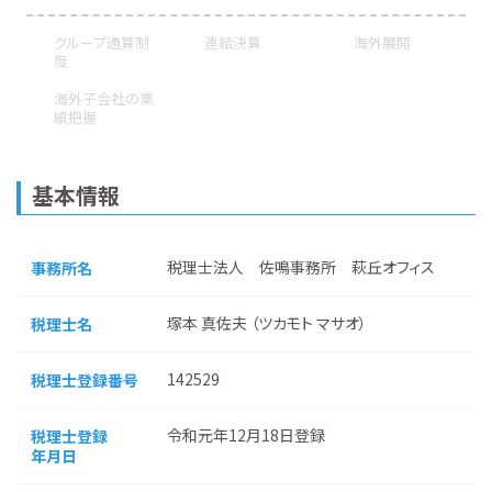
グループ通算制
連結決算
海外展開
度
海外子会社の業
績把握
基本情報
税理士法人 佐鳴事務所 萩丘オフィス
事務所名
塚本 真佐夫 （ツカモト マサオ）
税理士名
142529
税理士登録番号
令和元年12月18日登録
税理士登録
年月日