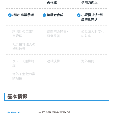
の作成
信用力向上
相続・事業承継
後継者育成
小規模共済・倒
産防止共済
現場別の工事利
病医院の開業・
公益法人制度へ
益管理
経営改善
の対応
社会福祉法人の
経営改善
グループ通算制
連結決算
海外展開
度
海外子会社の業
績把握
基本情報
土田誠税理士事務所
事務所名