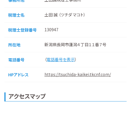
土田 誠 （ツチダ マコト）
税理士名
130947
税理士登録番号
新潟県長岡市蓮潟４丁目１１番７号
所在地
（
電話番号を表示
）
電話番号
https://tsuchida-kaikei.tkcnf.com/
HPアドレス
アクセスマップ