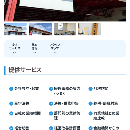
提供
基本
アクセス
サービス
情報
マップ
提供サービス
会社設立・起業
経理事務の省力
月次訪問
化・DX
黒字決算
決算・税務申告
納税・節税対策
自社の業績把握
部門別の業績管
同業他社との業
理
績比較
経営助言
経営改善計画書
金融機関からの