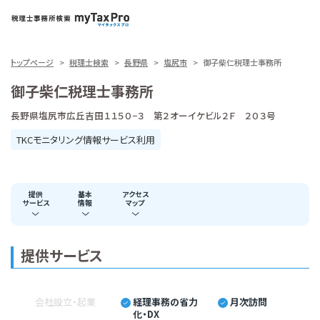
トップページ
税理士検索
長野県
塩尻市
御子柴仁税理士事務所
御子柴仁税理士事務所
長野県塩尻市広丘吉田１１５０−３ 第２オーイケビル２Ｆ ２０３号
TKCモニタリング情報サービス利用
提供
基本
アクセス
サービス
情報
マップ
提供サービス
会社設立・起業
経理事務の省力
月次訪問
化・DX