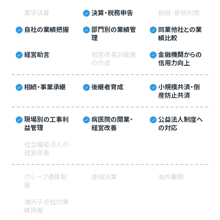
黒字決算
決算・税務申告
納税・節税対策
自社の業績把握
部門別の業績管
同業他社との業
理
績比較
経営助言
経営改善計画書
金融機関からの
の作成
信用力向上
相続・事業承継
後継者育成
小規模共済・倒
産防止共済
現場別の工事利
病医院の開業・
公益法人制度へ
益管理
経営改善
の対応
社会福祉法人の
経営改善
グループ通算制
連結決算
海外展開
度
海外子会社の業
績把握