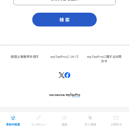
検 索
税理士事務所を探す
myTaxProについて
myTaxProに関するお問
合せ
Copyright © ＴＫＣ Corporation
All Rights Reserved.
事務所概要
インタビュー
動画
求人情報
お問合せ