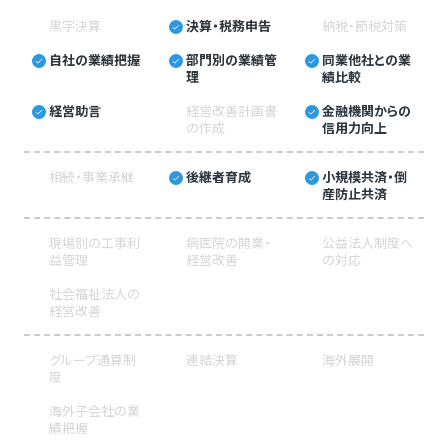
黒字決算
決算・税務申告
納税・節税対策
自社の業績把握
部門別の業績管
同業他社との業
理
績比較
経営助言
経営改善計画書
金融機関からの
の作成
信用力向上
相続・事業承継
後継者育成
小規模共済・倒
産防止共済
現場別の工事利
病医院の開業・
公益法人制度へ
益管理
経営改善
の対応
社会福祉法人の
経営改善
グループ通算制
連結決算
海外展開
度
海外子会社の業
績把握