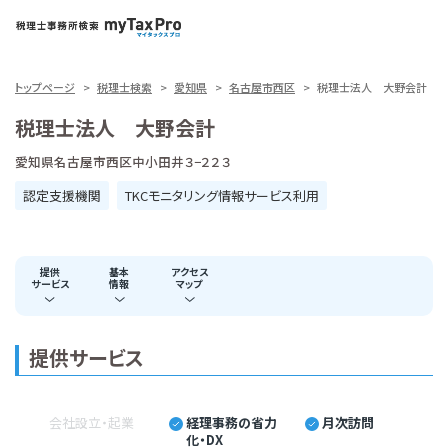
トップページ
税理士検索
愛知県
名古屋市西区
税理士法人 大野会計
税理士法人 大野会計
愛知県名古屋市西区中小田井３−２２３
認定支援機関
TKCモニタリング情報サービス利用
提供
基本
アクセス
サービス
情報
マップ
提供サービス
会社設立・起業
経理事務の省力
月次訪問
化・DX