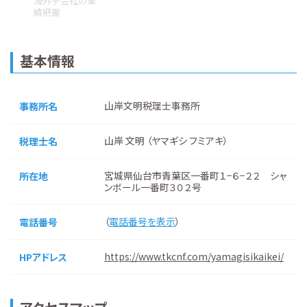
海外子会社の業
績把握
基本情報
山岸文明税理士事務所
事務所名
山岸 文明 （ヤマギシ フミアキ）
税理士名
宮城県仙台市青葉区一番町１−６−２２ シャ
所在地
ンボール一番町３０２号
（
電話番号を表示
）
電話番号
https://www.tkcnf.com/yamagisikaikei/
HPアドレス