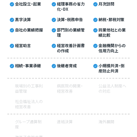
会社設立・起業
経理事務の省力
月次訪問
化・DX
黒字決算
決算・税務申告
納税・節税対策
自社の業績把握
部門別の業績管
同業他社との業
理
績比較
経営助言
経営改善計画書
金融機関からの
の作成
信用力向上
相続・事業承継
後継者育成
小規模共済・倒
産防止共済
現場別の工事利
病医院の開業・
公益法人制度へ
益管理
経営改善
の対応
社会福祉法人の
経営改善
グループ通算制
連結決算
海外展開
度