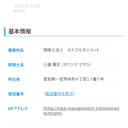
海外子会社の業
績把握
基本情報
税理士法人 タスクマネジメント
事務所名
川島 雅志 （カワシマ マサシ）
税理士名
愛知県一宮市本町４丁目１７番７号
所在地
（
電話番号を表示
）
電話番号
https://task-management-ichinomiya.t
HPアドレス
kcnf.com/