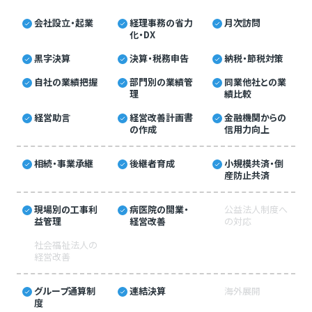
会社設立・起業
経理事務の省力
月次訪問
化・DX
黒字決算
決算・税務申告
納税・節税対策
自社の業績把握
部門別の業績管
同業他社との業
理
績比較
経営助言
経営改善計画書
金融機関からの
の作成
信用力向上
相続・事業承継
後継者育成
小規模共済・倒
産防止共済
現場別の工事利
病医院の開業・
公益法人制度へ
益管理
経営改善
の対応
社会福祉法人の
経営改善
グループ通算制
連結決算
海外展開
度