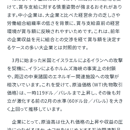
けて、賞与支給に対する慎重姿勢が強まるおそれがあり
ます。中小企業は、大企業と比べた経営余力の乏しさや
労働組合組織率の低さを背景に、賞与支給直前の経営
環境が賞与額に反映されやすいためです。これは、前年
の企業収益を元に組合との交渉を経て賞与額を決定す
るケースの多い大企業とは対照的です。
3月に始まった米国とイスラエルによるイランへの攻撃
を契機に、イランによるホルムズ海峡の事実上の封鎖
や、周辺の中東諸国のエネルギー関連施設への攻撃が
相次いでいます。これを受けて、原油価格（WTI先物取引
価格）は、一時119ドル／バレルまで上昇し、その後も対
立が激化する前の2月の水準（60ドル台／バレル）を大き
く上回って推移しています。
企業にとって、原油高は仕入れ価格の上昇や収益の圧
迫につながるほか、ナフサをはじめとする石油関連製品