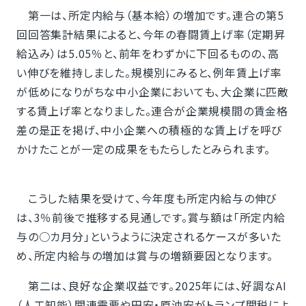
第一は、所定内給与（基本給）の増加です。連合の第5
回回答集計結果によると、今年の春闘賃上げ率（定期昇
給込み）は5.05％と、前年をわずかに下回るものの、高
い伸びを維持しました。規模別にみると、例年賃上げ率
が低めになりがちな中小企業においても、大企業に匹敵
する賃上げ率となりました。連合が企業規模間の賃金格
差の是正を掲げ、中小企業への積極的な賃上げを呼び
かけたことが一定の成果をもたらしたとみられます。
こうした結果を受けて、今年度も所定内給与の伸び
は、3％前後で推移する見通しです。賞与額は「所定内給
与の○カ月分」というように決定されるケースが多いた
め、所定内給与の増加は賞与の増額要因となります。
第二は、良好な企業収益です。2025年には、好調なAI
（人工知能）関連需要や円安・原油安がトランプ関税によ