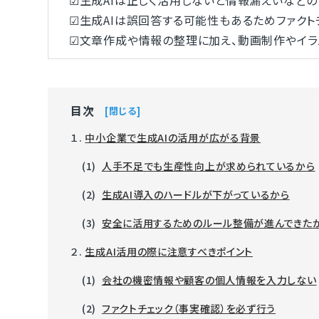
☑生成AIは正しく活用しないと情報漏えいなどの
☑生成AIは誤回答する可能性もあるためファクトチ
☑文章作成や情報の整理に加え、動画制作やイラ
目次
閉じる
１.
中小企業で生成AIの活用が広がる背景
(1)
人手不足でも生産性向上が求められているから
(2)
生成AI導入のハードルが下がっているから
(3)
安全に活用するためのルール整備が進んできた
２.
生成AI活用の際に注意すべきポイント
(1)
会社の機密情報や顧客の個人情報を入力しない
(2)
ファクトチェック（事実確認）を必ず行う