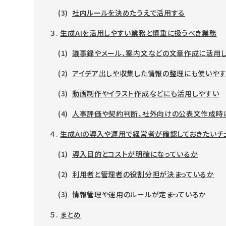
(3)
社内ルールを決めたうえで活用する
３.
生成AIを活用しやすい業務と慎重に扱うべき業務
(1)
議事録やメール、案内文などの文章作成に活用
(2)
アイデア出しや収集した情報の整理にも使いや
(3)
動画制作やイラスト作成などにも活用しやすい
(4)
人事評価や契約判断、社外向けの公表文作成時
４.
生成AIの導入や運用で経営者が確認しておきたいチ
(1)
導入目的とコストが明確になっているか
(2)
利用者と管理者の役割分担が決まっているか
(3)
情報管理や運用のルールが定まっているか
５.
まとめ