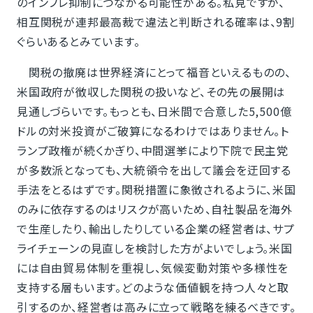
のインフレ抑制につながる可能性がある。私見ですが、
相互関税が連邦最高裁で違法と判断される確率は、9割
ぐらいあるとみています。
関税の撤廃は世界経済にとって福音といえるものの、
米国政府が徴収した関税の扱いなど、その先の展開は
見通しづらいです。もっとも、日米間で合意した5,500億
ドルの対米投資がご破算になるわけではありません。ト
ランプ政権が続くかぎり、中間選挙により下院で民主党
が多数派となっても、大統領令を出して議会を迂回する
手法をとるはずです。関税措置に象徴されるように、米国
のみに依存するのはリスクが高いため、自社製品を海外
で生産したり、輸出したりしている企業の経営者は、サプ
ライチェーンの見直しを検討した方がよいでしょう。米国
には自由貿易体制を重視し、気候変動対策や多様性を
支持する層もいます。どのような価値観を持つ人々と取
引するのか、経営者は高みに立って戦略を練るべきです。