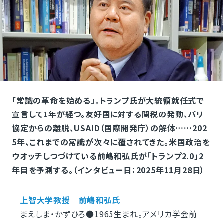
「常識の革命を始める」。トランプ氏が大統領就任式で
宣言して1年が経つ。友好国に対する関税の発動、パリ
協定からの離脱、USAID（国際開発庁）の解体……202
5年、これまでの常識が次々に覆されてきた。米国政治を
ウオッチしつづけている前嶋和弘氏が「トランプ2.0」2
年目を予測する。（インタビュー日：2025年11月28日）
上智大学教授 前嶋和弘氏
まえしま・かずひろ●1965生まれ。アメリカ学会前