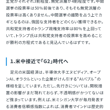
主党がそれぞれ3割程度、無党派層が4割程度です。中間
選挙の投票率は50％前後であり、そもそも無党派層の
投票率は高くありません。中間選挙の趨勢を占う上でカ
ギとなるのは、強固な支持者をどのくらい獲得できるか。
共和党支持者のトランプ政権支持率は80％を上回って
いて、トランプ氏は共和党支持者の投票率を高めること
が勝利の方程式であると見込んでいるはずです。
１.米中接近で「G2」時代へ
足元の米国経済は、半導体大手エヌビディア、オープ
ンAI、オラクルといった企業がけん引する“AIバブル”の
様相を呈しています。ただし、先行きについては、関税措
置の影響がまだ現れておらず、不透明感がかつてないほ
ど強まっています。例えば、米ミシガン大学が毎月発表す
る消費者信頼感指数によれば、消費者マインドは歴史的