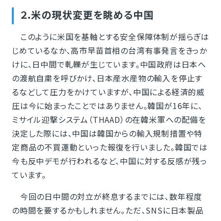
２.米の現状変更を眺める中国
このように米国を基軸とする安全保障体制が揺らぎは
じめているなか、高市早苗首相の台湾有事発言をきっか
けに、日中間で軋轢が生じています。中国政府は日本へ
の渡航自粛を呼びかけ、日本産水産物の輸入を停止す
るなどして圧力をかけていますが、中国による経済的威
圧は今に始まったことではありません。韓国が16年に、
ミサイル迎撃システム（THAAD）の在韓米軍への配備を
決定した際には、中国は韓国からの輸入規制措置や特
定商品の不買運動といった報復を行いました。韓国では
今も反中デモが行われるなど、中国に対する反感が残っ
ています。
今回の日中間の対立が終息するまでには、数年程度
の時間を要するかもしれません。ただ、SNSに日本製品