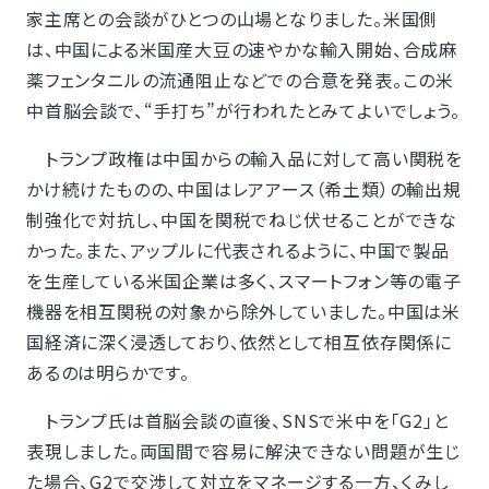
家主席との会談がひとつの山場となりました。米国側
は、中国による米国産大豆の速やかな輸入開始、合成麻
薬フェンタニルの流通阻止などでの合意を発表。この米
中首脳会談で、“手打ち”が行われたとみてよいでしょう。
トランプ政権は中国からの輸入品に対して高い関税を
かけ続けたものの、中国はレアアース（希土類）の輸出規
制強化で対抗し、中国を関税でねじ伏せることができな
かった。また、アップルに代表されるように、中国で製品
を生産している米国企業は多く、スマートフォン等の電子
機器を相互関税の対象から除外していました。中国は米
国経済に深く浸透しており、依然として相互依存関係に
あるのは明らかです。
トランプ氏は首脳会談の直後、SNSで米中を「G2」と
表現しました。両国間で容易に解決できない問題が生じ
た場合、G2で交渉して対立をマネージする一方、くみし