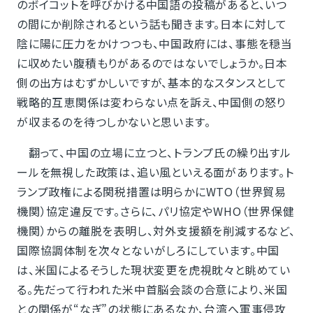
のボイコットを呼びかける中国語の投稿があると、いつ
の間にか削除されるという話も聞きます。日本に対して
陰に陽に圧力をかけつつも、中国政府には、事態を穏当
に収めたい腹積もりがあるのではないでしょうか。日本
側の出方はむずかしいですが、基本的なスタンスとして
戦略的互恵関係は変わらない点を訴え、中国側の怒り
が収まるのを待つしかないと思います。
翻って、中国の立場に立つと、トランプ氏の繰り出すル
ールを無視した政策は、追い風といえる面があります。ト
ランプ政権による関税措置は明らかにWTO（世界貿易
機関）協定違反です。さらに、パリ協定やWHO（世界保健
機関）からの離脱を表明し、対外支援額を削減するなど、
国際協調体制を次々とないがしろにしています。中国
は、米国によるそうした現状変更を虎視眈々と眺めてい
る。先だって行われた米中首脳会談の合意により、米国
との関係が“なぎ”の状態にあるなか、台湾へ軍事侵攻