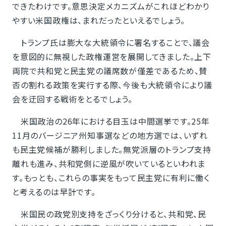
できたわけです。意思決定メカニズムがこれほどわかり
やすい米国政権は、まれだったといえるでしょう。
トランプ氏は膨大な大統領令に署名することで、議会
を意図的に無視した政権運営を展開してきました。上下
両院で共和党と民主党の議席数が僅差であるため、賛
否の割れる政策を実行する際、今後も大統領令により議
会を迂回する戦術をとるでしょう。
米国政治の26年における目玉は中間選挙です。25年
11月のバージニア州知事選などの地方選では、いずれ
も民主党候補が勝利しました。無党派層のトランプ支持
離れも進み、共和党側に逆風が吹いているといわれま
す。もっとも、これらの事実をもって民主党に有利に働く
と考えるのは早計です。
米国民の政党別支持をざっくり分けると、共和党、民