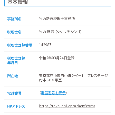
基本情報
竹内新吾税理士事務所
事務所名
竹内 新吾 （タケウチ シンゴ）
税理士名
142987
税理士登録番号
令和2年03月24日登録
税理士登録
年月日
東京都府中市府中町２−９−１ プレステージ
所在地
府中３０８号室
（
電話番号を表示
）
電話番号
https://takeuchi-cpta.tkcnf.com/
HPアドレス