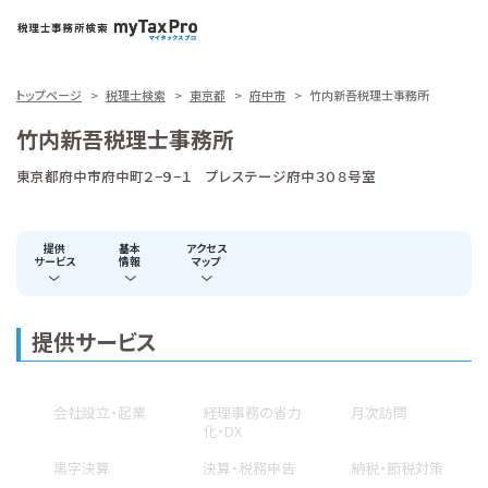
トップページ
税理士検索
東京都
府中市
竹内新吾税理士事務所
竹内新吾税理士事務所
東京都府中市府中町２−９−１ プレステージ府中３０８号室
提供
基本
アクセス
サービス
情報
マップ
提供サービス
会社設立・起業
経理事務の省力
月次訪問
化・DX
黒字決算
決算・税務申告
納税・節税対策