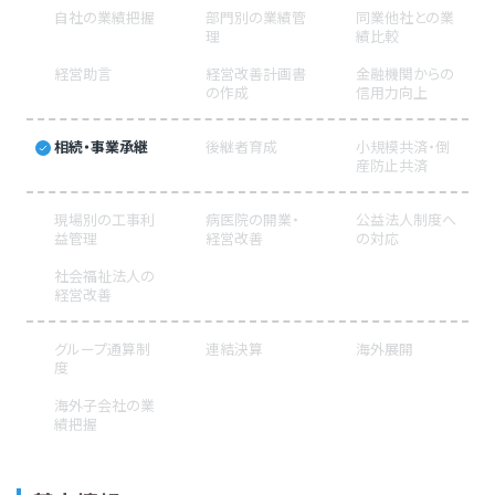
自社の業績把握
部門別の業績管
同業他社との業
理
績比較
経営助言
経営改善計画書
金融機関からの
の作成
信用力向上
相続・事業承継
後継者育成
小規模共済・倒
産防止共済
現場別の工事利
病医院の開業・
公益法人制度へ
益管理
経営改善
の対応
社会福祉法人の
経営改善
グループ通算制
連結決算
海外展開
度
海外子会社の業
績把握