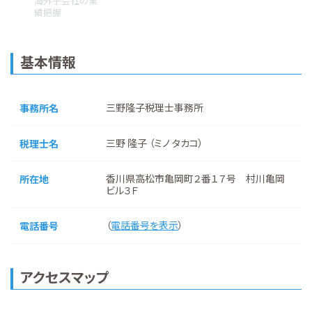
海外子会社の業
績把握
基本情報
三野隆子税理士事務所
事務所名
三野 隆子 （ミノ タカコ）
税理士名
香川県高松市亀岡町２番１７号 村川亀岡
所在地
ビル３Ｆ
（
電話番号を表示
）
電話番号
アクセスマップ