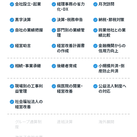
会社設立・起業
経理事務の省力
月次訪問
化・DX
黒字決算
決算・税務申告
納税・節税対策
自社の業績把握
部門別の業績管
同業他社との業
理
績比較
経営助言
経営改善計画書
金融機関からの
の作成
信用力向上
相続・事業承継
後継者育成
小規模共済・倒
産防止共済
現場別の工事利
病医院の開業・
公益法人制度へ
益管理
経営改善
の対応
社会福祉法人の
経営改善
グループ通算制
連結決算
海外展開
度