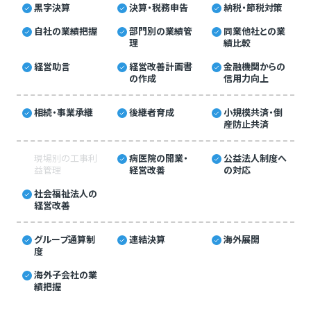
黒字決算
決算・税務申告
納税・節税対策
自社の業績把握
部門別の業績管
同業他社との業
理
績比較
経営助言
経営改善計画書
金融機関からの
の作成
信用力向上
相続・事業承継
後継者育成
小規模共済・倒
産防止共済
現場別の工事利
病医院の開業・
公益法人制度へ
益管理
経営改善
の対応
社会福祉法人の
経営改善
グループ通算制
連結決算
海外展開
度
海外子会社の業
績把握