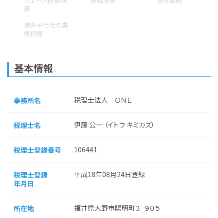
グループ通算制
連結決算
海外展開
度
海外子会社の業
績把握
基本情報
税理士法人 ＯＮＥ
事務所名
伊藤 公一 （イトウ キミカズ）
税理士名
106441
税理士登録番号
平成18年08月24日登録
税理士登録
年月日
福井県大野市陽明町３−９０５
所在地