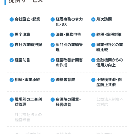
会社設立・起業
経理事務の省力
月次訪問
化・DX
黒字決算
決算・税務申告
納税・節税対策
自社の業績把握
部門別の業績管
同業他社との業
理
績比較
経営助言
経営改善計画書
金融機関からの
の作成
信用力向上
相続・事業承継
後継者育成
小規模共済・倒
産防止共済
現場別の工事利
病医院の開業・
公益法人制度へ
益管理
経営改善
の対応
社会福祉法人の
経営改善