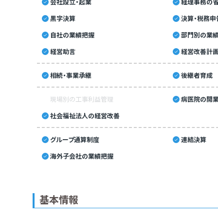
会社設立・起業
経理事務の省
黒字決算
決算・税務申
自社の業績把握
部門別の業
経営助言
経営改善計
相続・事業承継
後継者育成
現場別の工事利益管理
病医院の開業
社会福祉法人の経営改善
グループ通算制度
連結決算
海外子会社の業績把握
基本情報