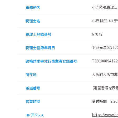
小寺隆弘税理士
事務所名
小寺 隆弘 （コデ
税理士名
67072
税理士登録番号
平成元年07月2
税理士登録
年月日
T38100894122
適格請求書
発行事業者
登録番号
大阪府大阪市城
所在地
（
電話番号を表
電話番号
受付時間 9:30～
営業時間
https://www.k
HPアドレス