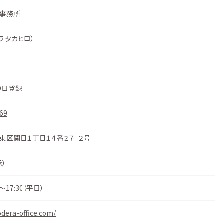
事務所
ラ タカヒロ）
0日登録
69
東区関目１丁目１４番２７−２号
示
）
17:30（平日）
odera-office.com/