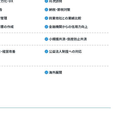
力化・DX
月次訪問
告
納税・節税対策
績管理
同業他社との業績比較
画書の作成
金融機関からの信用力向上
小規模共済・倒産防止共済
・経営改善
公益法人制度への対応
海外展開