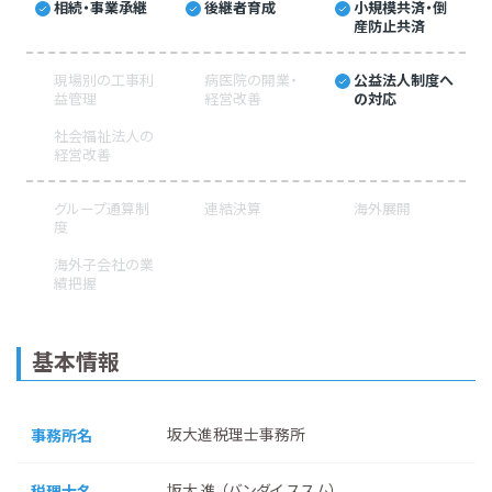
相続・事業承継
後継者育成
小規模共済・倒
産防止共済
現場別の工事利
病医院の開業・
公益法人制度へ
益管理
経営改善
の対応
社会福祉法人の
経営改善
グループ通算制
連結決算
海外展開
度
海外子会社の業
績把握
基本情報
坂大進税理士事務所
事務所名
坂大 進 （バンダイ ススム）
税理士名