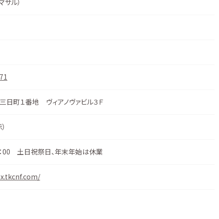
 マサル）
71
三日町１番地 ヴィアノヴァビル３Ｆ
示
）
17：00 土日祝祭日、年末年始は休業
ax.tkcnf.com/