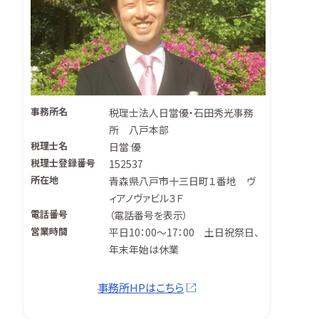
事務所名
税理士法人日當優・石田秀光事務
所 八戸本部
税理士名
日當 優
税理士登録番号
152537
所在地
青森県八戸市十三日町１番地 ヴ
ィアノヴァビル３Ｆ
電話番号
（
電話番号を表示
）
営業時間
平日10：00～17：00 土日祝祭日、
年末年始は休業
事務所HPはこちら