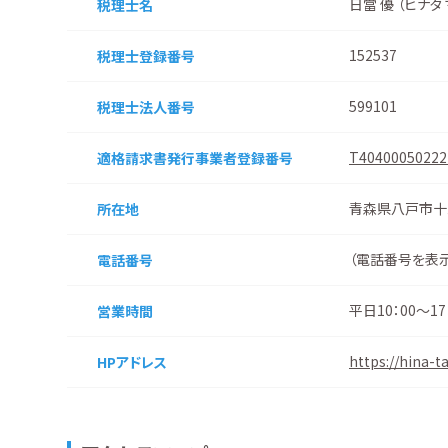
日當 優 （ヒナタ
税理士名
152537
税理士登録番号
599101
税理士法人番号
T40400050222
適格請求書
発行事業者
登録番号
青森県八戸市十
所在地
（
電話番号を表
電話番号
平日10：00～
営業時間
https://hina-t
HPアドレス