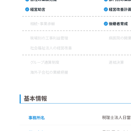
経営助言
経営改善計
相続・事業承継
後継者育成
現場別の工事利益管理
病医院の開業
社会福祉法人の経営改善
グループ通算制度
連結決算
海外子会社の業績把握
基本情報
税理士法人日當
事務所名