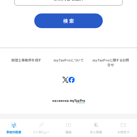
検 索
税理士事務所を探す
myTaxProについて
myTaxProに関するお問
合せ
Copyright © ＴＫＣ Corporation
All Rights Reserved.
事務所概要
インタビュー
動画
求人情報
お問合せ