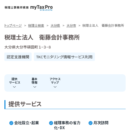
トップページ
税理士検索
大分県
大分市
税理士法人 衛藤会計事務所
税理士法人 衛藤会計事務所
大分県大分市碩田町１−３−８
認定支援機関
TKCモニタリング情報サービス利用
提供
基本
アクセス
サービス
情報
マップ
提供サービス
会社設立・起業
経理事務の省力
月次訪問
化・DX