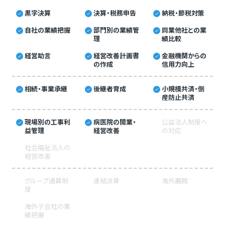
黒字決算
決算・税務申告
納税・節税対策
自社の業績把握
部門別の業績管
同業他社との業
理
績比較
経営助言
経営改善計画書
金融機関からの
の作成
信用力向上
相続・事業承継
後継者育成
小規模共済・倒
産防止共済
現場別の工事利
病医院の開業・
公益法人制度へ
益管理
経営改善
の対応
社会福祉法人の
経営改善
グループ通算制
連結決算
海外展開
度
海外子会社の業
績把握