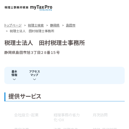
トップページ
税理士検索
静岡県
島田市
税理士法人 田村税理士事務所
税理士法人 田村税理士事務所
静岡県島田市旭３丁目２８番１５号
基本
アクセス
情報
マップ
提供サービス
会社設立・起業
経理事務の省力
月次訪問
化・DX