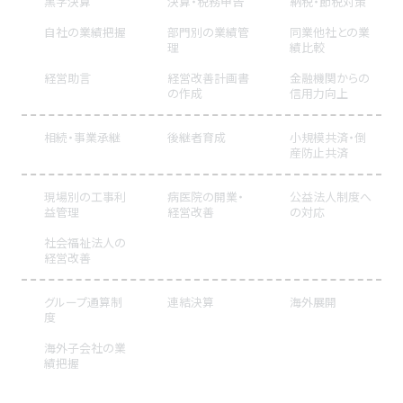
黒字決算
決算・税務申告
納税・節税対策
自社の業績把握
部門別の業績管
同業他社との業
理
績比較
経営助言
経営改善計画書
金融機関からの
の作成
信用力向上
相続・事業承継
後継者育成
小規模共済・倒
産防止共済
現場別の工事利
病医院の開業・
公益法人制度へ
益管理
経営改善
の対応
社会福祉法人の
経営改善
グループ通算制
連結決算
海外展開
度
海外子会社の業
績把握