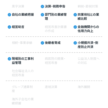
黒字決算
決算・税務申告
納税・節税対策
自社の業績把握
部門別の業績管
同業他社との業
理
績比較
経営助言
経営改善計画書
金融機関からの
の作成
信用力向上
相続・事業承継
後継者育成
小規模共済・倒
産防止共済
現場別の工事利
病医院の開業・
公益法人制度へ
益管理
経営改善
の対応
社会福祉法人の
経営改善
グループ通算制
連結決算
海外展開
度
海外子会社の業
績把握