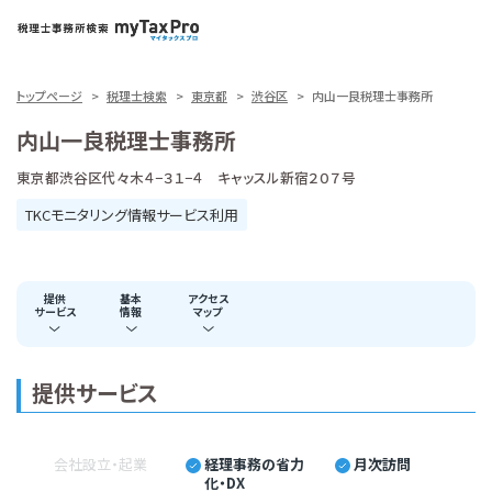
トップページ
税理士検索
東京都
渋谷区
内山一良税理士事務所
内山一良税理士事務所
東京都渋谷区代々木４−３１−４ キャッスル新宿２０７号
TKCモニタリング情報サービス利用
提供
基本
アクセス
サービス
情報
マップ
提供サービス
会社設立・起業
経理事務の省力
月次訪問
化・DX