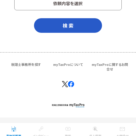
依頼内容を選択
検 索
税理士事務所を探す
myTaxProについて
myTaxProに関するお問
合せ
Copyright © ＴＫＣ Corporation
All Rights Reserved.
事務所概要
インタビュー
動画
求人情報
お問合せ