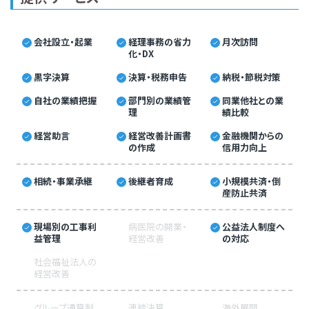
会社設立・起業
経理事務の省力
月次訪問
化・DX
黒字決算
決算・税務申告
納税・節税対策
自社の業績把握
部門別の業績管
同業他社との業
理
績比較
経営助言
経営改善計画書
金融機関からの
の作成
信用力向上
相続・事業承継
後継者育成
小規模共済・倒
産防止共済
現場別の工事利
病医院の開業・
公益法人制度へ
益管理
経営改善
の対応
社会福祉法人の
経営改善
グループ通算制
連結決算
海外展開