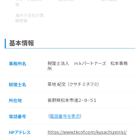
度
海外子会社の業
績把握
基本情報
税理士法人 ｍｋパートナーズ 松本事務
事務所名
所
草地 紀文 （クサチ ミチフミ）
税理士名
長野県松本市渚２−９−５１
所在地
（
電話番号を表示
）
電話番号
https://www.tkcnf.com/kusachizeirisi/
HPアドレス