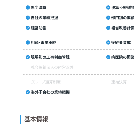
黒字決算
決算・税務申
自社の業績把握
部門別の業
経営助言
経営改善計
相続・事業承継
後継者育成
現場別の工事利益管理
病医院の開業
社会福祉法人の経営改善
グループ通算制度
連結決算
海外子会社の業績把握
基本情報