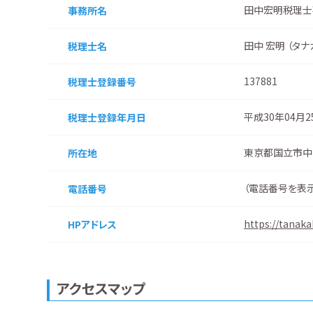
田中宏明税理士
事務所名
田中 宏明 （タナ
税理士名
137881
税理士登録番号
平成30年04月
税理士登録
年月日
東京都国立市中１
所在地
（
電話番号を表
電話番号
https://tanaka
HPアドレス
アクセスマップ