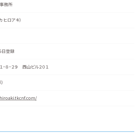
事務所
カ ヒロアキ）
25日登録
−８−２９ 西山ビル２０１
示
）
hiroaki.tkcnf.com/