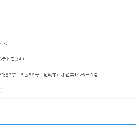
なろ
ハラ トモユキ）
和通２丁目６番６８号 尼崎市中小企業センター５階
示
）