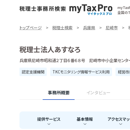
myTa
全国のT
トップページ
税理士検索
兵庫県
尼崎市
税理士法人あすなろ
兵庫県尼崎市昭和通２丁目６番６８号 尼崎市中小企業センタ
認定支援機関
TKCモニタリング情報サービス利用
経営改
事務所概要
インタビュー
提供
サービス
基本
情報
アクセス
マッ