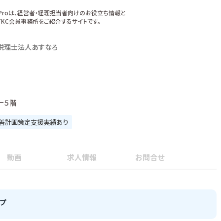
xProは、経営者・経理担当者向けのお役立ち情報と
KC会員事務所をご紹介するサイトです。
税理士法人あすなろ
ー５階
善計画策定支援実績あり
動画
求人情報
お問合せ
プ