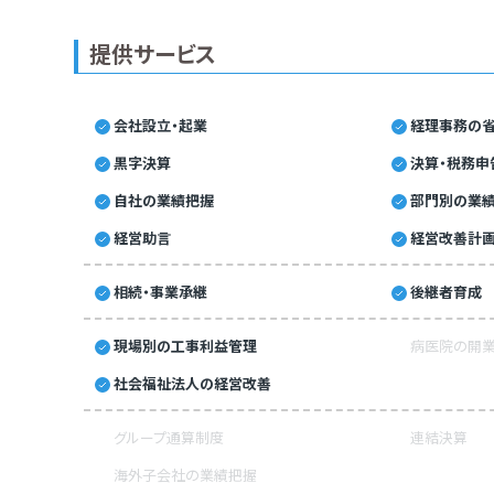
提供サービス
会社設立・起業
経理事務の省
黒字決算
決算・税務申
自社の業績把握
部門別の業
経営助言
経営改善計
相続・事業承継
後継者育成
現場別の工事利益管理
病医院の開業
社会福祉法人の経営改善
グループ通算制度
連結決算
海外子会社の業績把握