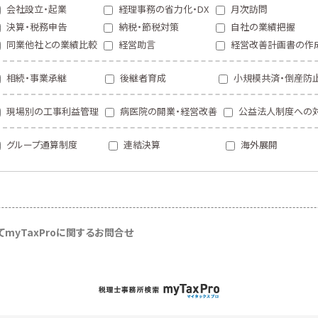
会社設立・起業
経理事務の省力化・DX
月次訪問
決算・税務申告
納税・節税対策
自社の業績把握
同業他社との業績比較
経営助言
経営改善計画書の作
相続・事業承継
後継者育成
小規模共済・倒産防
現場別の工事利益管理
病医院の開業・経営改善
公益法人制度への
グループ通算制度
連結決算
海外展開
て
myTaxProに関するお問合せ