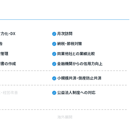
力化・DX
月次訪問
告
納税・節税対策
績管理
同業他社との業績比較
画書の作成
金融機関からの信用力向上
小規模共済・倒産防止共済
・経営改善
公益法人制度への対応
海外展開