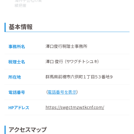
海外子会社の業
績把握
基本情報
澤口俊行税理士事務所
事務所名
澤口 俊行 （サワグチ トシユキ）
税理士名
群馬県前橋市六供町１丁目５３番地９
所在地
（
電話番号を表示
）
電話番号
https://swgctmzw.tkcnf.com/
HPアドレス
アクセスマップ