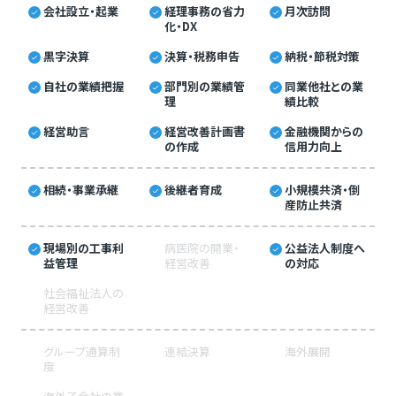
会社設立・起業
経理事務の省力
月次訪問
化・DX
黒字決算
決算・税務申告
納税・節税対策
自社の業績把握
部門別の業績管
同業他社との業
理
績比較
経営助言
経営改善計画書
金融機関からの
の作成
信用力向上
相続・事業承継
後継者育成
小規模共済・倒
産防止共済
現場別の工事利
病医院の開業・
公益法人制度へ
益管理
経営改善
の対応
社会福祉法人の
経営改善
グループ通算制
連結決算
海外展開
度