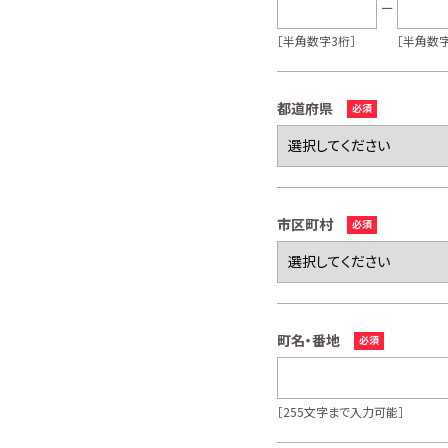
［半角数字3桁］
［半角数字
都道府県
市区町村
町名・番地
［255文字まで入力可能］