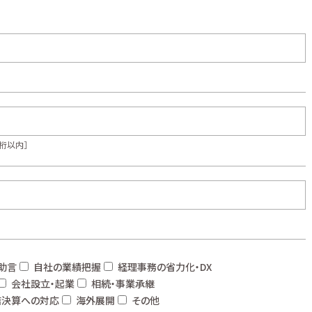
桁以内］
助言
自社の業績把握
経理事務の省力化・DX
会社設立・起業
相続・事業承継
結決算への対応
海外展開
その他