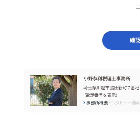
確
小野恭利税理士事務所
埼玉県川越市脇田新町７番地
（
電話番号を表示
）
事務所概要
インタビュー
動