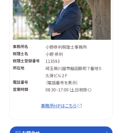
事務所名
小野恭利税理士事務所
税理士名
小野 恭利
税理士登録番号
113593
所在地
埼玉県川越市脇田新町７番地５
久保ビル２Ｆ
電話番号
（
電話番号を表示
）
営業時間
08:30~17:00（土日祝除く）
事務所HPはこちら
お問合せ