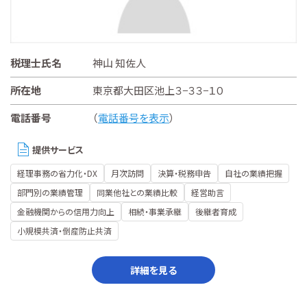
税理士氏名
神山 知佐人
所在地
東京都大田区池上３−３３−１０
電話番号
（
電話番号を表示
）
提供サービス
経理事務の省力化・DX
月次訪問
決算・税務申告
自社の業績把握
部門別の業績管理
同業他社との業績比較
経営助言
金融機関からの信用力向上
相続・事業承継
後継者育成
小規模共済・倒産防止共済
詳細を見る