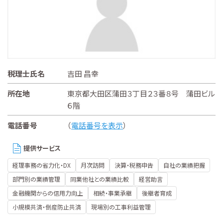
税理士氏名
吉田 昌幸
所在地
東京都大田区蒲田３丁目２３番８号 蒲田ビル
６階
電話番号
（
電話番号を表示
）
提供サービス
経理事務の省力化・DX
月次訪問
決算・税務申告
自社の業績把握
部門別の業績管理
同業他社との業績比較
経営助言
金融機関からの信用力向上
相続・事業承継
後継者育成
小規模共済・倒産防止共済
現場別の工事利益管理