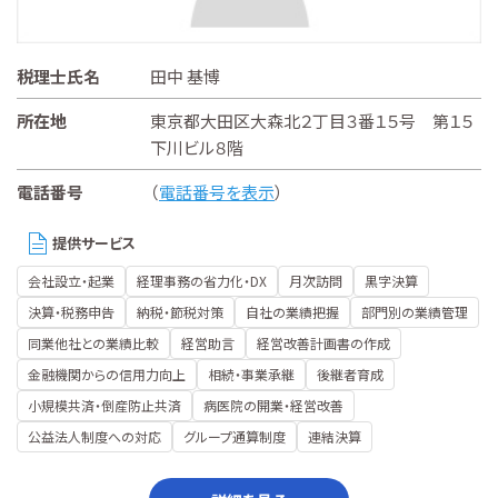
税理士氏名
田中 基博
所在地
東京都大田区大森北２丁目３番１５号 第１５
下川ビル８階
電話番号
（
電話番号を表示
）
提供サービス
会社設立・起業
経理事務の省力化・DX
月次訪問
黒字決算
決算・税務申告
納税・節税対策
自社の業績把握
部門別の業績管理
同業他社との業績比較
経営助言
経営改善計画書の作成
金融機関からの信用力向上
相続・事業承継
後継者育成
小規模共済・倒産防止共済
病医院の開業・経営改善
公益法人制度への対応
グループ通算制度
連結決算