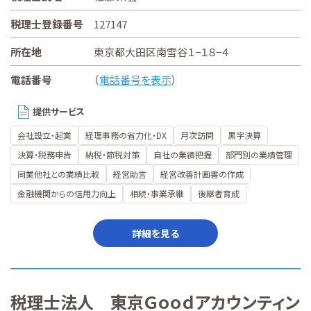
税理士登録番号
127147
所在地
東京都大田区南雪谷１−１８−４
電話番号
（
電話番号を表示
）
提供サービス
会社設立・起業
経理事務の省力化・DX
月次訪問
黒字決算
決算・税務申告
納税・節税対策
自社の業績把握
部門別の業績管理
同業他社との業績比較
経営助言
経営改善計画書の作成
金融機関からの信用力向上
相続・事業承継
後継者育成
詳細を見る
税理士法人 東京Ｇｏｏｄアカウンティン