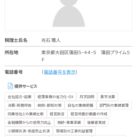
税理士氏名
光石 雅人
所在地
東京都大田区蒲田５−４４−５ 蒲田プライム５
Ｆ
電話番号
（
電話番号を表示
）
提供サービス
会社設立・起業
経理事務の省力化・DX
月次訪問
黒字決算
決算・税務申告
納税・節税対策
自社の業績把握
部門別の業績管理
同業他社との業績比較
経営助言
経営改善計画書の作成
金融機関からの信用力向上
相続・事業承継
後継者育成
小規模共済・倒産防止共済
現場別の工事利益管理