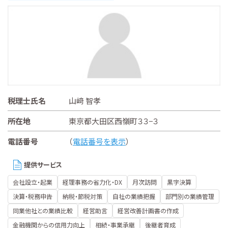
税理士氏名
山﨑 智孝
所在地
東京都大田区西嶺町３３−３
電話番号
（
電話番号を表示
）
提供サービス
会社設立・起業
経理事務の省力化・DX
月次訪問
黒字決算
決算・税務申告
納税・節税対策
自社の業績把握
部門別の業績管理
同業他社との業績比較
経営助言
経営改善計画書の作成
金融機関からの信用力向上
相続・事業承継
後継者育成