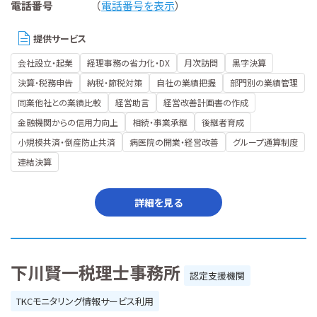
電話番号
（
電話番号を表示
）
提供サービス
会社設立・起業
経理事務の省力化・DX
月次訪問
黒字決算
決算・税務申告
納税・節税対策
自社の業績把握
部門別の業績管理
同業他社との業績比較
経営助言
経営改善計画書の作成
金融機関からの信用力向上
相続・事業承継
後継者育成
小規模共済・倒産防止共済
病医院の開業・経営改善
グループ通算制度
連結決算
詳細を見る
下川賢一税理士事務所
認定支援機関
TKCモニタリング情報サービス利用