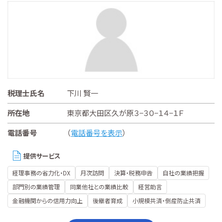
税理士氏名
下川 賢一
所在地
東京都大田区久が原３−３０−１４−１Ｆ
電話番号
（
電話番号を表示
）
提供サービス
経理事務の省力化・DX
月次訪問
決算・税務申告
自社の業績把握
部門別の業績管理
同業他社との業績比較
経営助言
金融機関からの信用力向上
後継者育成
小規模共済・倒産防止共済