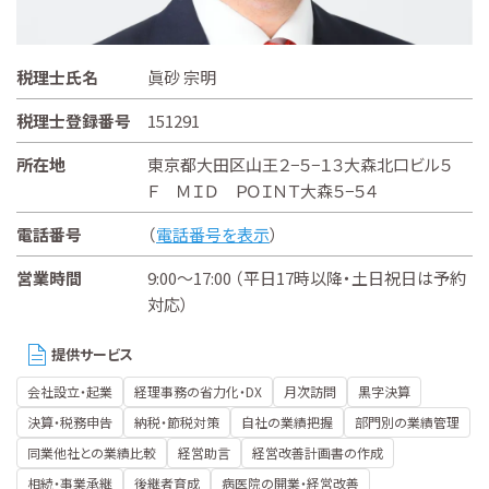
税理士氏名
眞砂 宗明
税理士登録番号
151291
所在地
東京都大田区山王２−５−１３大森北口ビル５
Ｆ ＭＩＤ ＰＯＩＮＴ大森５−５４
電話番号
（
電話番号を表示
）
営業時間
9:00～17:00 （平日17時以降・土日祝日は予約
対応）
提供サービス
会社設立・起業
経理事務の省力化・DX
月次訪問
黒字決算
決算・税務申告
納税・節税対策
自社の業績把握
部門別の業績管理
同業他社との業績比較
経営助言
経営改善計画書の作成
相続・事業承継
後継者育成
病医院の開業・経営改善