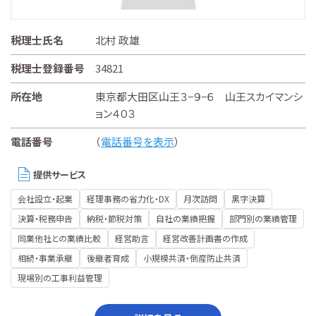
税理士氏名
北村 政雄
税理士登録番号
34821
所在地
東京都大田区山王３−９−６ 山王スカイマンシ
ョン４０３
電話番号
（
電話番号を表示
）
提供サービス
会社設立・起業
経理事務の省力化・DX
月次訪問
黒字決算
決算・税務申告
納税・節税対策
自社の業績把握
部門別の業績管理
同業他社との業績比較
経営助言
経営改善計画書の作成
相続・事業承継
後継者育成
小規模共済・倒産防止共済
現場別の工事利益管理