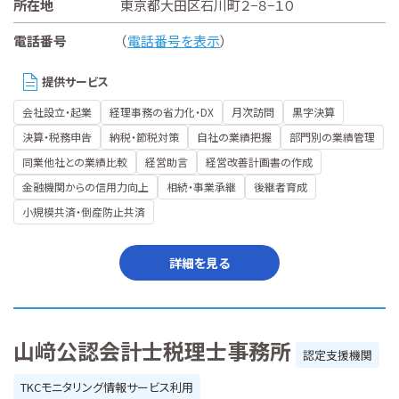
所在地
東京都大田区石川町２−８−１０
電話番号
（
電話番号を表示
）
提供サービス
会社設立・起業
経理事務の省力化・DX
月次訪問
黒字決算
決算・税務申告
納税・節税対策
自社の業績把握
部門別の業績管理
同業他社との業績比較
経営助言
経営改善計画書の作成
金融機関からの信用力向上
相続・事業承継
後継者育成
小規模共済・倒産防止共済
詳細を見る
山﨑公認会計士税理士事務所
認定支援機関
TKCモニタリング情報サービス利用