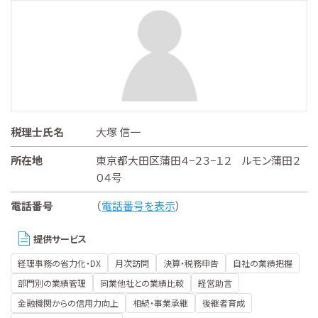
税理士氏名
大塚 信一
所在地
東京都大田区蒲田４−２３−１２ ルモン蒲田２
０４号
電話番号
（
電話番号を表示
）
提供サービス
経理事務の省力化・DX
月次訪問
決算・税務申告
自社の業績把握
部門別の業績管理
同業他社との業績比較
経営助言
金融機関からの信用力向上
相続・事業承継
後継者育成