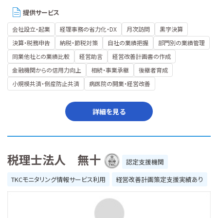
提供サービス
会社設立・起業
経理事務の省力化・DX
月次訪問
黒字決算
決算・税務申告
納税・節税対策
自社の業績把握
部門別の業績管理
同業他社との業績比較
経営助言
経営改善計画書の作成
金融機関からの信用力向上
相続・事業承継
後継者育成
小規模共済・倒産防止共済
病医院の開業・経営改善
詳細を見る
税理士法人 無十
認定支援機関
TKCモニタリング情報サービス利用
経営改善計画策定支援実績あり