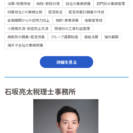
決算・税務申告
納税・節税対策
自社の業績把握
部門別の業績管理
同業他社との業績比較
経営助言
経営改善計画書の作成
金融機関からの信用力向上
相続・事業承継
後継者育成
小規模共済・倒産防止共済
現場別の工事利益管理
病医院の開業・経営改善
グループ通算制度
連結決算
海外展開
海外子会社の業績把握
詳細を見る
石坂亮太税理士事務所