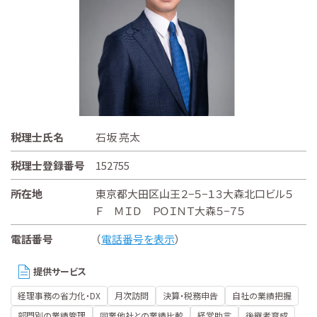
税理士氏名
石坂 亮太
税理士登録番号
152755
所在地
東京都大田区山王２−５−１３大森北口ビル５
Ｆ ＭＩＤ ＰＯＩＮＴ大森５−７５
電話番号
（
電話番号を表示
）
提供サービス
経理事務の省力化・DX
月次訪問
決算・税務申告
自社の業績把握
部門別の業績管理
同業他社との業績比較
経営助言
後継者育成