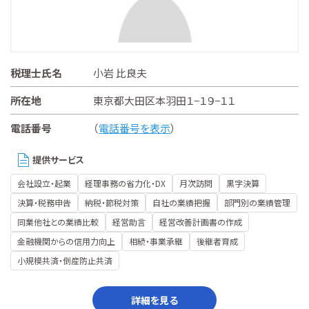
税理士氏名
小岩 比良夫
所在地
東京都大田区本羽田１−１９−１１
電話番号
（
電話番号を表示
）
提供サービス
会社設立・起業
経理事務の省力化・DX
月次訪問
黒字決算
決算・税務申告
納税・節税対策
自社の業績把握
部門別の業績管理
同業他社との業績比較
経営助言
経営改善計画書の作成
金融機関からの信用力向上
相続・事業承継
後継者育成
小規模共済・倒産防止共済
詳細を見る