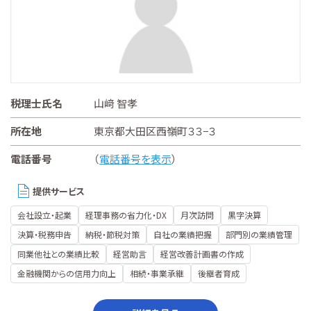
税理士氏名
山﨑 智孝
所在地
東京都大田区西嶺町３３−３
電話番号
（
電話番号を表示
）
提供サービス
会社設立・起業
経理事務の省力化・DX
月次訪問
黒字決算
決算・税務申告
納税・節税対策
自社の業績把握
部門別の業績管理
同業他社との業績比較
経営助言
経営改善計画書の作成
金融機関からの信用力向上
相続・事業承継
後継者育成