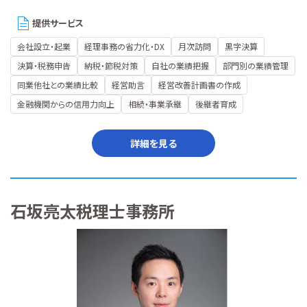
提供サービス
会社設立・起業
経理事務の省力化・DX
月次訪問
黒字決算
決算・税務申告
納税・節税対策
自社の業績把握
部門別の業績管理
同業他社との業績比較
経営助言
経営改善計画書の作成
金融機関からの信用力向上
相続・事業承継
後継者育成
詳細を見る
石坂亮太税理士事務所