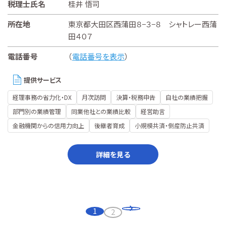
税理士氏名
桂井 悟司
所在地
東京都大田区西蒲田８−３−８ シャトレー西蒲
田４０７
電話番号
（
電話番号を表示
）
提供サービス
経理事務の省力化・DX
月次訪問
決算・税務申告
自社の業績把握
部門別の業績管理
同業他社との業績比較
経営助言
金融機関からの信用力向上
後継者育成
小規模共済・倒産防止共済
詳細を見る
1
2