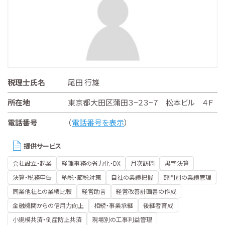
税理士氏名
尾田 行雄
所在地
東京都大田区蒲田３−２３−７ 松本ビル ４Ｆ
電話番号
（
電話番号を表示
）
提供サービス
会社設立・起業
経理事務の省力化・DX
月次訪問
黒字決算
決算・税務申告
納税・節税対策
自社の業績把握
部門別の業績管理
同業他社との業績比較
経営助言
経営改善計画書の作成
金融機関からの信用力向上
相続・事業承継
後継者育成
小規模共済・倒産防止共済
現場別の工事利益管理