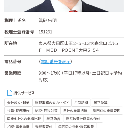
税理士氏名
眞砂 宗明
税理士登録番号
151291
所在地
東京都大田区山王２−５−１３大森北口ビル５
Ｆ ＭＩＤ ＰＯＩＮＴ大森５−５４
電話番号
（
電話番号を表示
）
営業時間
9:00～17:00 （平日17時以降・土日祝日は予約
対応）
提供サービス
会社設立・起業
経理事務の省力化・DX
月次訪問
黒字決算
決算・税務申告
納税・節税対策
自社の業績把握
部門別の業績管理
同業他社との業績比較
経営助言
経営改善計画書の作成
相続・事業承継
後継者育成
病医院の開業・経営改善