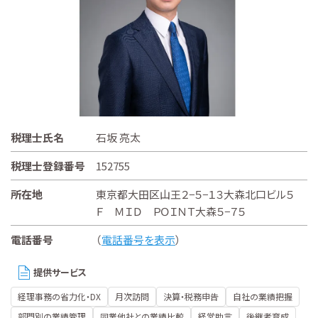
税理士氏名
石坂 亮太
税理士登録番号
152755
所在地
東京都大田区山王２−５−１３大森北口ビル５
Ｆ ＭＩＤ ＰＯＩＮＴ大森５−７５
電話番号
（
電話番号を表示
）
提供サービス
経理事務の省力化・DX
月次訪問
決算・税務申告
自社の業績把握
部門別の業績管理
同業他社との業績比較
経営助言
後継者育成