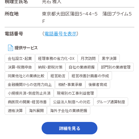
税理士氏名
光石 雅人
所在地
東京都大田区蒲田５−４４−５ 蒲田プライム５
Ｆ
電話番号
（
電話番号を表示
）
提供サービス
会社設立・起業
経理事務の省力化・DX
月次訪問
黒字決算
決算・税務申告
納税・節税対策
自社の業績把握
部門別の業績管理
同業他社との業績比較
経営助言
経営改善計画書の作成
金融機関からの信用力向上
相続・事業承継
後継者育成
小規模共済・倒産防止共済
現場別の工事利益管理
病医院の開業・経営改善
公益法人制度への対応
グループ通算制度
連結決算
海外展開
海外子会社の業績把握
詳細を見る