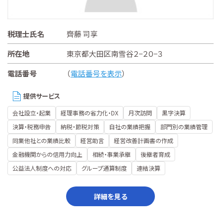
税理士氏名
齊藤 司享
所在地
東京都大田区南雪谷２−２０−３
電話番号
（
電話番号を表示
）
提供サービス
会社設立・起業
経理事務の省力化・DX
月次訪問
黒字決算
決算・税務申告
納税・節税対策
自社の業績把握
部門別の業績管理
同業他社との業績比較
経営助言
経営改善計画書の作成
金融機関からの信用力向上
相続・事業承継
後継者育成
公益法人制度への対応
グループ通算制度
連結決算
詳細を見る