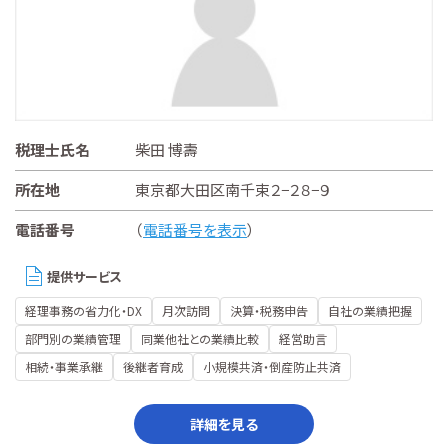
税理士氏名
柴田 博壽
所在地
東京都大田区南千束２−２８−９
電話番号
（
電話番号を表示
）
提供サービス
経理事務の省力化・DX
月次訪問
決算・税務申告
自社の業績把握
部門別の業績管理
同業他社との業績比較
経営助言
相続・事業承継
後継者育成
小規模共済・倒産防止共済
詳細を見る