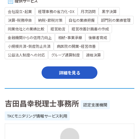
提供サービス
会社設立・起業
経理事務の省力化・DX
月次訪問
黒字決算
決算・税務申告
納税・節税対策
自社の業績把握
部門別の業績管理
同業他社との業績比較
経営助言
経営改善計画書の作成
金融機関からの信用力向上
相続・事業承継
後継者育成
小規模共済・倒産防止共済
病医院の開業・経営改善
公益法人制度への対応
グループ通算制度
連結決算
詳細を見る
吉田昌幸税理士事務所
認定支援機関
TKCモニタリング情報サービス利用