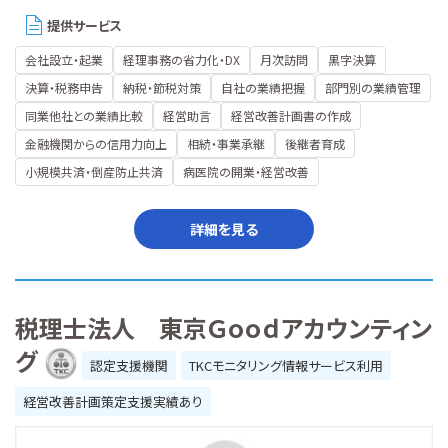
提供サービス
会社設立・起業
経理事務の省力化・DX
月次訪問
黒字決算
決算・税務申告
納税・節税対策
自社の業績把握
部門別の業績管理
同業他社との業績比較
経営助言
経営改善計画書の作成
金融機関からの信用力向上
相続・事業承継
後継者育成
小規模共済・倒産防止共済
病医院の開業・経営改善
詳細を見る
税理士法人 東京Ｇｏｏｄアカウンティン
グ
認定支援機関
TKCモニタリング情報サービス利用
経営改善計画策定支援実績あり