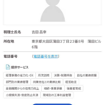
税理士氏名
吉田 昌幸
所在地
東京都大田区蒲田３丁目２３番８号 蒲田ビル
６階
電話番号
（
電話番号を表示
）
提供サービス
経理事務の省力化・DX
月次訪問
決算・税務申告
自社の業績把握
部門別の業績管理
同業他社との業績比較
経営助言
金融機関からの信用力向上
相続・事業承継
後継者育成
小規模共済・倒産防止共済
現場別の工事利益管理