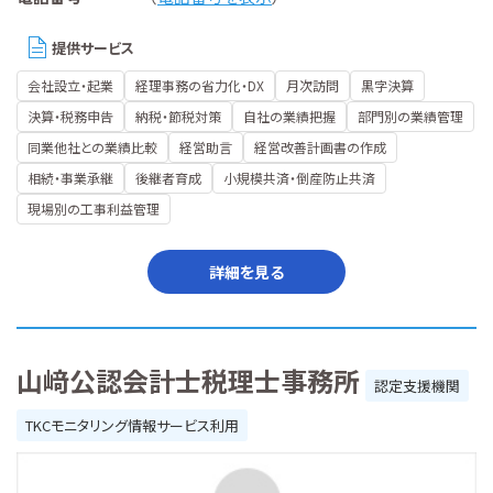
提供サービス
会社設立・起業
経理事務の省力化・DX
月次訪問
黒字決算
決算・税務申告
納税・節税対策
自社の業績把握
部門別の業績管理
同業他社との業績比較
経営助言
経営改善計画書の作成
相続・事業承継
後継者育成
小規模共済・倒産防止共済
現場別の工事利益管理
詳細を見る
山﨑公認会計士税理士事務所
認定支援機関
TKCモニタリング情報サービス利用