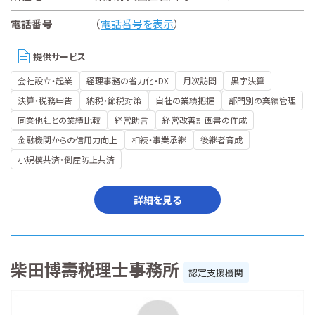
電話番号
（
電話番号を表示
）
提供サービス
会社設立・起業
経理事務の省力化・DX
月次訪問
黒字決算
決算・税務申告
納税・節税対策
自社の業績把握
部門別の業績管理
同業他社との業績比較
経営助言
経営改善計画書の作成
金融機関からの信用力向上
相続・事業承継
後継者育成
小規模共済・倒産防止共済
詳細を見る
柴田博壽税理士事務所
認定支援機関