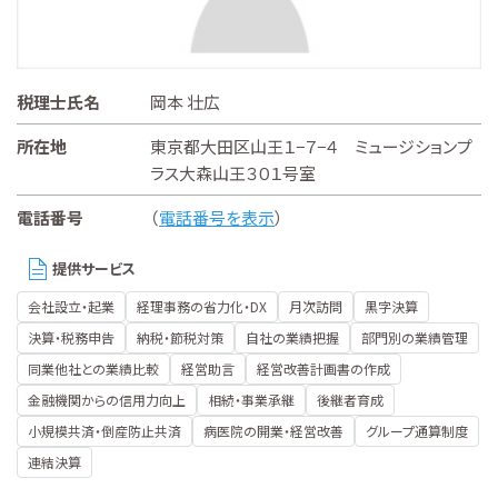
税理士氏名
岡本 壮広
所在地
東京都大田区山王１−７−４ ミュージションプ
ラス大森山王３０１号室
電話番号
（
電話番号を表示
）
提供サービス
会社設立・起業
経理事務の省力化・DX
月次訪問
黒字決算
決算・税務申告
納税・節税対策
自社の業績把握
部門別の業績管理
同業他社との業績比較
経営助言
経営改善計画書の作成
金融機関からの信用力向上
相続・事業承継
後継者育成
小規模共済・倒産防止共済
病医院の開業・経営改善
グループ通算制度
連結決算