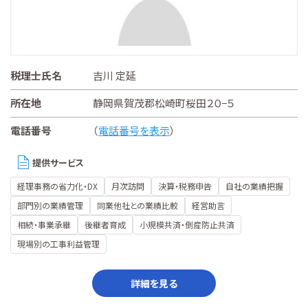
税理士氏名
吉川 定延
所在地
静岡県賀茂郡松崎町桜田２０−５
電話番号
（
電話番号を表示
）
提供サービス
経理事務の省力化・DX
月次訪問
決算・税務申告
自社の業績把握
部門別の業績管理
同業他社との業績比較
経営助言
相続・事業承継
後継者育成
小規模共済・倒産防止共済
現場別の工事利益管理
詳細を見る