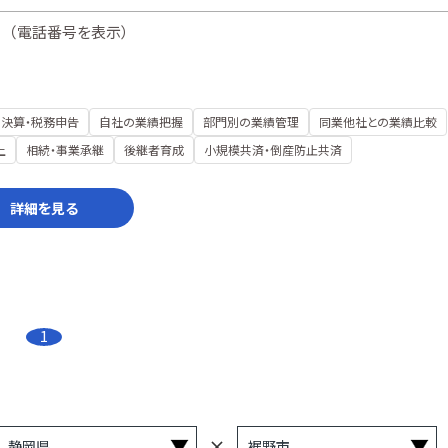
（
電話番号を表示
）
決算・税務申告
自社の業績把握
部門別の業績管理
同業他社との業績比較
上
相続・事業承継
後継者育成
小規模共済・倒産防止共済
詳細を見る
1