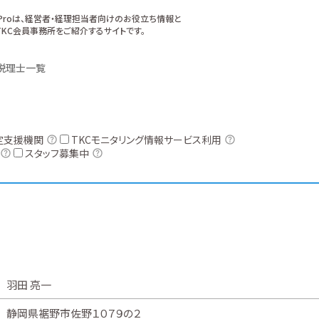
xProは、経営者・経理担当者向けのお役立ち情報と
KC会員事務所をご紹介するサイトです。
税理士一覧
定支援機関
TKCモニタリング情報サービス利用
スタッフ募集中
羽田 亮一
静岡県裾野市佐野１０７９の２