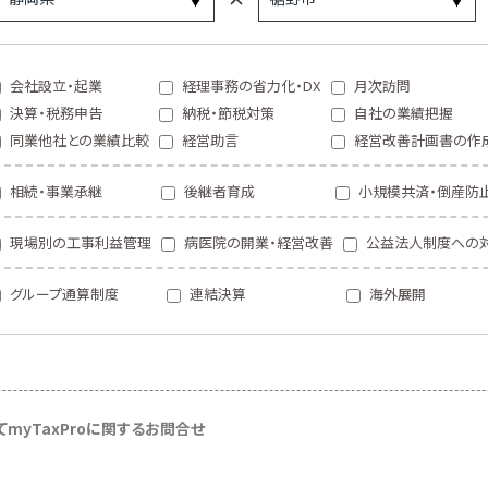
会社設立・起業
経理事務の省力化・DX
月次訪問
決算・税務申告
納税・節税対策
自社の業績把握
同業他社との業績比較
経営助言
経営改善計画書の作
相続・事業承継
後継者育成
小規模共済・倒産防
現場別の工事利益管理
病医院の開業・経営改善
公益法人制度への
グループ通算制度
連結決算
海外展開
て
myTaxProに関するお問合せ