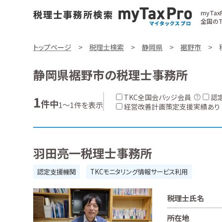
myTa
全国のT
トップページ
税理士検索
静岡県
裾野市
静岡県裾野市の税理士事務所
TKC全国会バッジ会員
認
1
件中
1～1件を表示
経営改善計画策定支援実績あり
羽田亮一税理士事務所
認定支援機関
TKCモニタリング情報サービス利用
税理士氏名
所在地