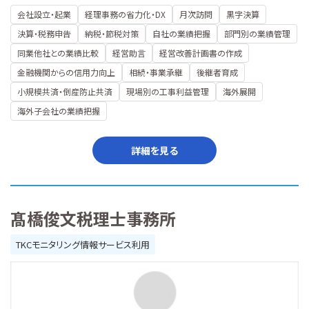
会社設立・起業
経理事務の省力化・DX
月次訪問
黒字決算
決算・税務申告
納税・節税対策
自社の業績把握
部門別の業績管理
同業他社との業績比較
経営助言
経営改善計画書の作成
金融機関からの信用力向上
相続・事業承継
後継者育成
小規模共済・倒産防止共済
現場別の工事利益管理
海外展開
海外子会社の業績把握
詳細を見る
髙橋俊文税理士事務所
TKCモニタリング情報サービス利用