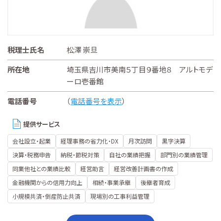
税理士氏名
松澤 崇旦
所在地
埼玉県吉川市美南５丁目９番地８ アルトモデ
ーロ壱番館
電話番号
（
電話番号を表示
）
提供サービス
会社設立・起業
経理事務の省力化・DX
月次訪問
黒字決算
決算・税務申告
納税・節税対策
自社の業績把握
部門別の業績管理
同業他社との業績比較
経営助言
経営改善計画書の作成
金融機関からの信用力向上
相続・事業承継
後継者育成
小規模共済・倒産防止共済
現場別の工事利益管理