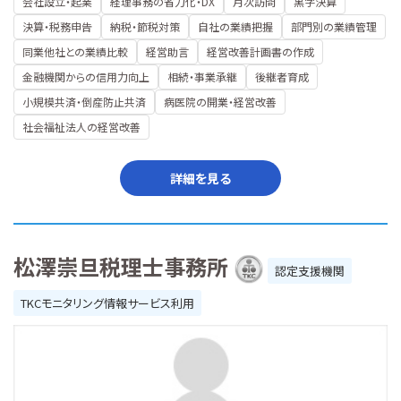
会社設立・起業
経理事務の省力化・DX
月次訪問
黒字決算
決算・税務申告
納税・節税対策
自社の業績把握
部門別の業績管理
同業他社との業績比較
経営助言
経営改善計画書の作成
金融機関からの信用力向上
相続・事業承継
後継者育成
小規模共済・倒産防止共済
病医院の開業・経営改善
社会福祉法人の経営改善
詳細を見る
松澤崇旦税理士事務所
認定支援機関
TKCモニタリング情報サービス利用