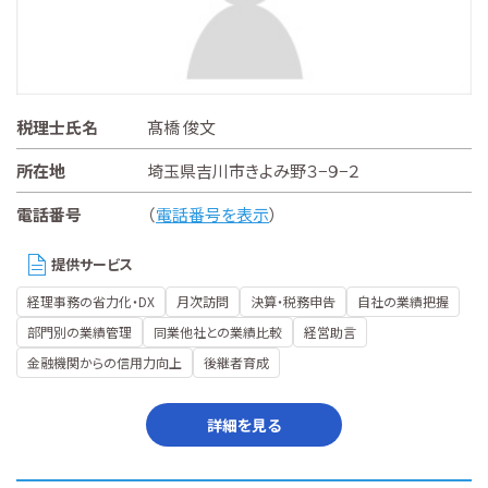
税理士氏名
髙橋 俊文
所在地
埼玉県吉川市きよみ野３−９−２
電話番号
（
電話番号を表示
）
提供サービス
経理事務の省力化・DX
月次訪問
決算・税務申告
自社の業績把握
部門別の業績管理
同業他社との業績比較
経営助言
金融機関からの信用力向上
後継者育成
詳細を見る