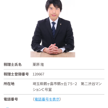
税理士氏名
栗原 隆
税理士登録番号
120667
所在地
埼玉県鶴ヶ島市鶴ヶ丘７５−２ 第二渋谷マン
ションＣ号室
電話番号
（
電話番号を表示
）