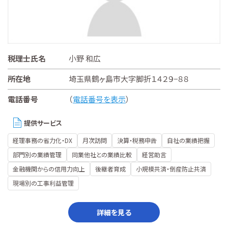
税理士氏名
小野 和広
所在地
埼玉県鶴ヶ島市大字脚折１４２９−８８
電話番号
（
電話番号を表示
）
提供サービス
経理事務の省力化・DX
月次訪問
決算・税務申告
自社の業績把握
部門別の業績管理
同業他社との業績比較
経営助言
金融機関からの信用力向上
後継者育成
小規模共済・倒産防止共済
現場別の工事利益管理
詳細を見る