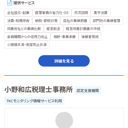
提供サービス
会社設立・起業
経理事務の省力化・DX
月次訪問
黒字決算
決算・税務申告
納税・節税対策
自社の業績把握
部門別の業績管理
同業他社との業績比較
経営助言
経営改善計画書の作成
金融機関からの信用力向上
相続・事業承継
後継者育成
小規模共済・倒産防止共済
詳細を見る
小野和広税理士事務所
認定支援機関
TKCモニタリング情報サービス利用