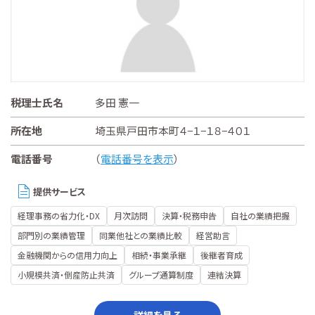
税理士氏名
多田 憲一
所在地
埼玉県戸田市本町４−１−１８−４０１
電話番号
（
電話番号を表示
）
提供サービス
経理事務の省力化・DX
月次訪問
決算・税務申告
自社の業績把握
部門別の業績管理
同業他社との業績比較
経営助言
金融機関からの信用力向上
相続・事業承継
後継者育成
小規模共済・倒産防止共済
グループ通算制度
連結決算
詳細を見る