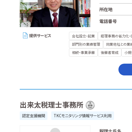
所在地
電話番号
提供サービス
会社設立・起業
経理事務の省力化・
部門別の業績管理
同業他社との業
相続・事業承継
後継者育成
小規
出来太税理士事務所
認定支援機関
TKCモニタリング情報サービス利用
税理士氏名