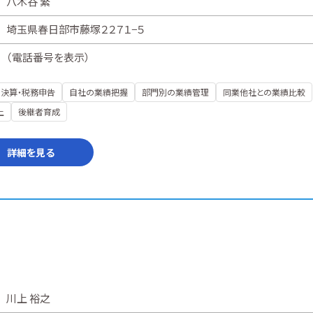
八木谷 繁
埼玉県春日部市藤塚２２７１−５
（
電話番号を表示
）
決算・税務申告
自社の業績把握
部門別の業績管理
同業他社との業績比較
上
後継者育成
詳細を見る
川上 裕之