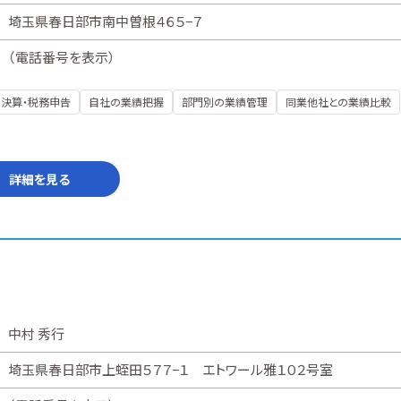
埼玉県春日部市南中曽根４６５−７
（
電話番号を表示
）
決算・税務申告
自社の業績把握
部門別の業績管理
同業他社との業績比較
詳細を見る
中村 秀行
埼玉県春日部市上蛭田５７７−１ エトワール雅１０２号室