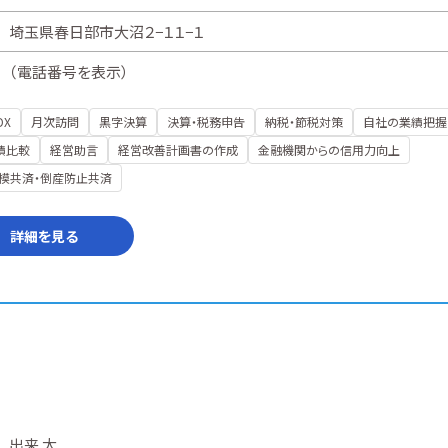
埼玉県春日部市大沼２−１１−１
（
電話番号を表示
）
DX
月次訪問
黒字決算
決算・税務申告
納税・節税対策
自社の業績把握
績比較
経営助言
経営改善計画書の作成
金融機関からの信用力向上
模共済・倒産防止共済
詳細を見る
出来 太