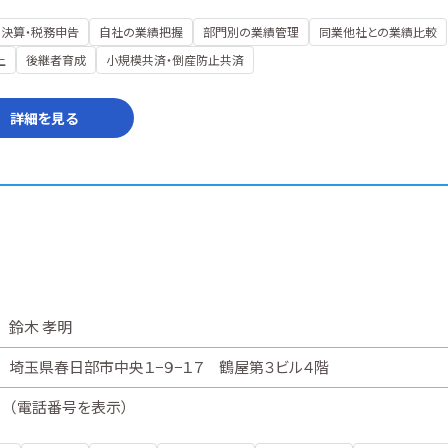
決算・税務申告
自社の業績把握
部門別の業績管理
同業他社との業績比較
上
後継者育成
小規模共済・倒産防止共済
詳細を見る
鈴木 孝明
埼玉県春日部市中央１−９−１７ 鶴屋第３ビル４階
（
電話番号を表示
）