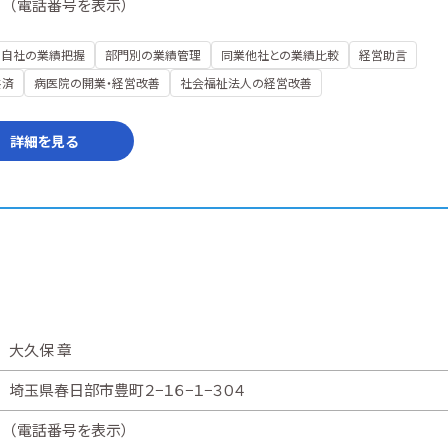
（
電話番号を表示
）
自社の業績把握
部門別の業績管理
同業他社との業績比較
経営助言
共済
病医院の開業・経営改善
社会福祉法人の経営改善
詳細を見る
大久保 章
埼玉県春日部市豊町２−１６−１−３０４
（
電話番号を表示
）