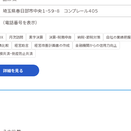
埼玉県春日部市中央１−５９−８ コンプレール４０５
（
電話番号を表示
）
DX
月次訪問
黒字決算
決算・税務申告
納税・節税対策
自社の業績把握
績比較
経営助言
経営改善計画書の作成
金融機関からの信用力向上
模共済・倒産防止共済
詳細を見る