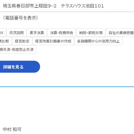
埼玉県春日部市上蛭田９−２ テラスハウス池田１０１
（
電話番号を表示
）
DX
月次訪問
黒字決算
決算・税務申告
納税・節税対策
自社の業績把握
績比較
経営助言
経営改善計画書の作成
金融機関からの信用力向上
模共済・倒産防止共済
詳細を見る
中村 和可