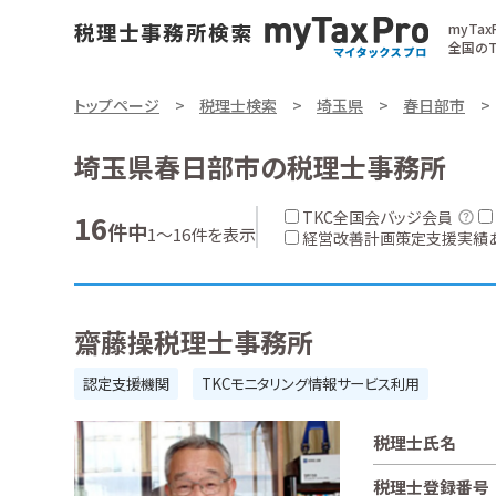
myTa
全国のT
トップページ
税理士検索
埼玉県
春日部市
埼玉県春日部市の税理士事務所
TKC全国会バッジ会員
16
件中
1～16件を表示
経営改善計画策定支援実績
齋藤操税理士事務所
認定支援機関
TKCモニタリング情報サービス利用
税理士氏名
税理士登録番号