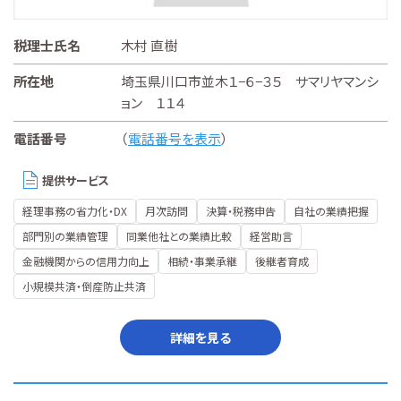
税理士氏名
木村 直樹
所在地
埼玉県川口市並木１−６−３５ サマリヤマンシ
ョン １１４
電話番号
（
電話番号を表示
）
提供サービス
経理事務の省力化・DX
月次訪問
決算・税務申告
自社の業績把握
部門別の業績管理
同業他社との業績比較
経営助言
金融機関からの信用力向上
相続・事業承継
後継者育成
小規模共済・倒産防止共済
詳細を見る