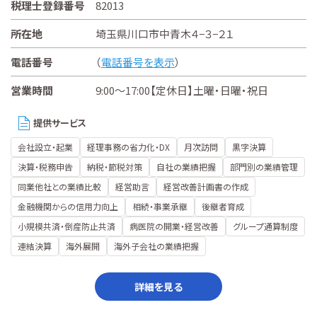
税理士登録番号
82013
所在地
埼玉県川口市中青木４−３−２１
電話番号
（
電話番号を表示
）
営業時間
9:00～17:00【定休日】土曜・日曜・祝日
提供サービス
会社設立・起業
経理事務の省力化・DX
月次訪問
黒字決算
決算・税務申告
納税・節税対策
自社の業績把握
部門別の業績管理
同業他社との業績比較
経営助言
経営改善計画書の作成
金融機関からの信用力向上
相続・事業承継
後継者育成
小規模共済・倒産防止共済
病医院の開業・経営改善
グループ通算制度
連結決算
海外展開
海外子会社の業績把握
詳細を見る