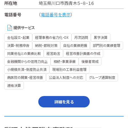
所在地
埼玉県川口市西青木５−８−１６
電話番号
（
電話番号を表示
）
提供サービス
会社設立・起業
経理事務の省力化・DX
月次訪問
黒字決算
決算・税務申告
納税・節税対策
自社の業績把握
部門別の業績管理
同業他社との業績比較
経営助言
経営改善計画書の作成
金融機関からの信用力向上
相続・事業承継
後継者育成
小規模共済・倒産防止共済
現場別の工事利益管理
病医院の開業・経営改善
公益法人制度への対応
グループ通算制度
連結決算
詳細を見る