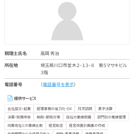
税理士氏名
風岡 秀治
所在地
埼玉県川口市並木２−１３−８ 第５マサキビル
３階
電話番号
（
電話番号を表示
）
提供サービス
会社設立・起業
経理事務の省力化・DX
月次訪問
黒字決算
決算・税務申告
納税・節税対策
自社の業績把握
部門別の業績管理
同業他社との業績比較
経営助言
経営改善計画書の作成
金融機関からの信用力向上
相続・事業承継
後継者育成