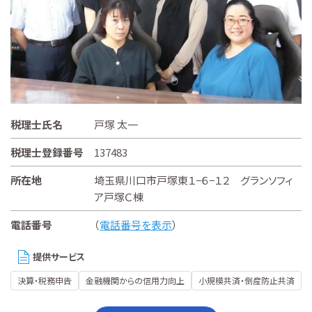
税理士氏名
戸塚 太一
税理士登録番号
137483
所在地
埼玉県川口市戸塚東１−６−１２ グランソフィ
ア戸塚Ｃ棟
電話番号
（
電話番号を表示
）
提供サービス
決算・税務申告
金融機関からの信用力向上
小規模共済・倒産防止共済