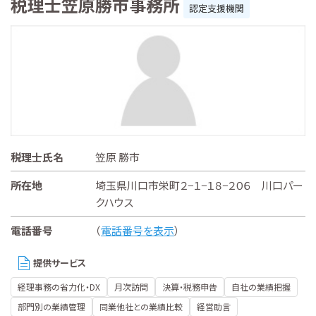
税理士笠原勝市事務所
認定支援機関
税理士氏名
笠原 勝市
所在地
埼玉県川口市栄町２−１−１８−２０６ 川口パー
クハウス
電話番号
（
電話番号を表示
）
提供サービス
経理事務の省力化・DX
月次訪問
決算・税務申告
自社の業績把握
部門別の業績管理
同業他社との業績比較
経営助言