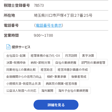
税理士登録番号
78573
所在地
埼玉県川口市戸塚４丁目２７番２５号
電話番号
（
電話番号を表示
）
営業時間
9:00～17:00
提供サービス
会社設立・起業
経理事務の省力化・DX
月次訪問
黒字決算
決算・税務申告
納税・節税対策
自社の業績把握
部門別の業績管理
同業他社との業績比較
経営助言
経営改善計画書の作成
金融機関からの信用力向上
相続・事業承継
後継者育成
小規模共済・倒産防止共済
病医院の開業・経営改善
公益法人制度への対応
海外展開
海外子会社の業績把握
詳細を見る