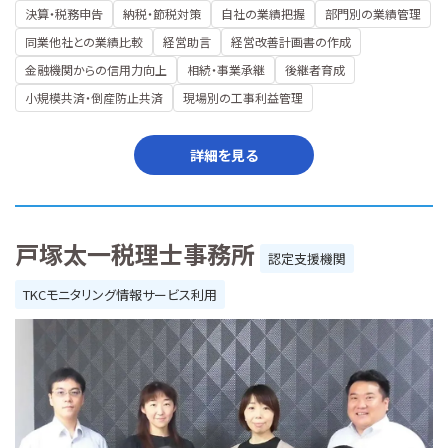
決算・税務申告
納税・節税対策
自社の業績把握
部門別の業績管理
同業他社との業績比較
経営助言
経営改善計画書の作成
金融機関からの信用力向上
相続・事業承継
後継者育成
小規模共済・倒産防止共済
現場別の工事利益管理
詳細を見る
戸塚太一税理士事務所
認定支援機関
TKCモニタリング情報サービス利用