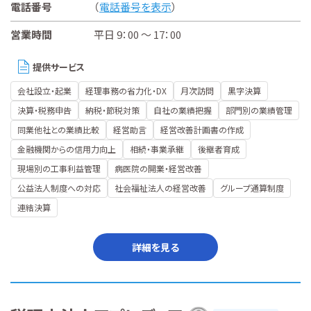
電話番号
（
電話番号を表示
）
営業時間
平日 9：00 ～ 17：00
提供サービス
会社設立・起業
経理事務の省力化・DX
月次訪問
黒字決算
決算・税務申告
納税・節税対策
自社の業績把握
部門別の業績管理
同業他社との業績比較
経営助言
経営改善計画書の作成
金融機関からの信用力向上
相続・事業承継
後継者育成
現場別の工事利益管理
病医院の開業・経営改善
公益法人制度への対応
社会福祉法人の経営改善
グループ通算制度
連結決算
詳細を見る