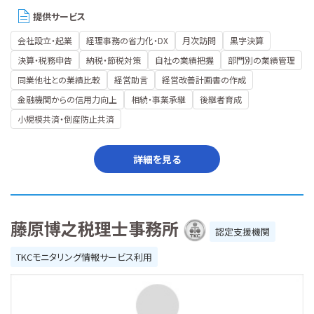
提供サービス
会社設立・起業
経理事務の省力化・DX
月次訪問
黒字決算
決算・税務申告
納税・節税対策
自社の業績把握
部門別の業績管理
同業他社との業績比較
経営助言
経営改善計画書の作成
金融機関からの信用力向上
相続・事業承継
後継者育成
小規模共済・倒産防止共済
詳細を見る
藤原博之税理士事務所
認定支援機関
TKCモニタリング情報サービス利用