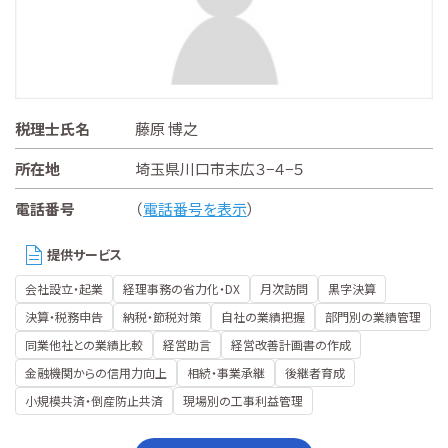
税理士氏名
藤原 博之
所在地
埼玉県川口市末広３−４−５
電話番号
（
電話番号を表示
）
提供サービス
会社設立・起業
経理事務の省力化・DX
月次訪問
黒字決算
決算・税務申告
納税・節税対策
自社の業績把握
部門別の業績管理
同業他社との業績比較
経営助言
経営改善計画書の作成
金融機関からの信用力向上
相続・事業承継
後継者育成
小規模共済・倒産防止共済
現場別の工事利益管理