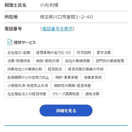
税理士氏名
小内 利博
所在地
埼玉県川口市差間３−２−４０
電話番号
（
電話番号を表示
）
提供サービス
会社設立・起業
経理事務の省力化・DX
月次訪問
黒字決算
決算・税務申告
納税・節税対策
自社の業績把握
部門別の業績管理
同業他社との業績比較
経営助言
経営改善計画書の作成
金融機関からの信用力向上
相続・事業承継
後継者育成
小規模共済・倒産防止共済
病医院の開業・経営改善
社会福祉法人の経営改善
グループ通算制度
連結決算
詳細を見る