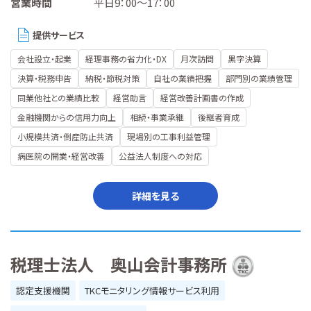
営業時間
平日9：00～17：00
提供サービス
会社設立・起業
経理事務の省力化・DX
月次訪問
黒字決算
決算・税務申告
納税・節税対策
自社の業績把握
部門別の業績管理
同業他社との業績比較
経営助言
経営改善計画書の作成
金融機関からの信用力向上
相続・事業承継
後継者育成
小規模共済・倒産防止共済
現場別の工事利益管理
病医院の開業・経営改善
公益法人制度への対応
詳細を見る
税理士法人 奥山会計事務所
認定支援機関
TKCモニタリング情報サービス利用