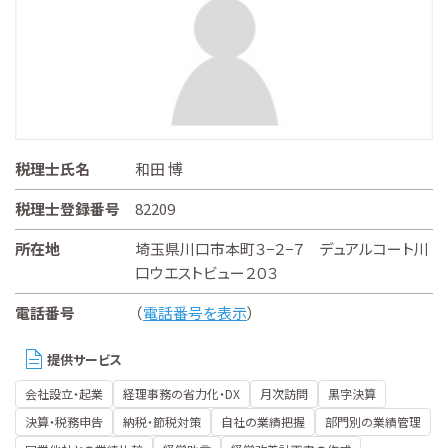
税理士氏名
和田 博
税理士登録番号
82209
所在地
埼玉県川口市本町３−２−７ デュアルコート川
口ウエストビュー２０３
電話番号
（
電話番号を表示
）
提供サービス
会社設立・起業
経理事務の省力化・DX
月次訪問
黒字決算
決算・税務申告
納税・節税対策
自社の業績把握
部門別の業績管理