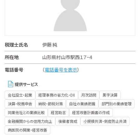
税理士氏名
伊藤 純
所在地
山形県村山市駅西１７−４
電話番号
（
電話番号を表示
）
提供サービス
会社設立・起業
経理事務の省力化・DX
月次訪問
黒字決算
決算・税務申告
納税・節税対策
自社の業績把握
部門別の業績管理
同業他社との業績比較
経営助言
経営改善計画書の作成
金融機関からの信用力向上
後継者育成
小規模共済・倒産防止共済
病医院の開業・経営改善