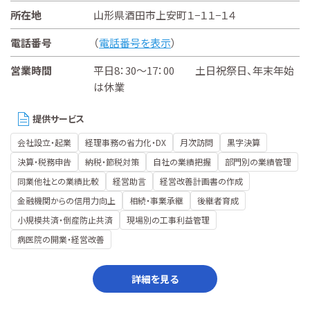
所在地
山形県酒田市上安町１−１１−１４
電話番号
（
電話番号を表示
）
営業時間
平日8：30～17：00 土日祝祭日、年末年始
は休業
提供サービス
会社設立・起業
経理事務の省力化・DX
月次訪問
黒字決算
決算・税務申告
納税・節税対策
自社の業績把握
部門別の業績管理
同業他社との業績比較
経営助言
経営改善計画書の作成
金融機関からの信用力向上
相続・事業承継
後継者育成
小規模共済・倒産防止共済
現場別の工事利益管理
病医院の開業・経営改善
詳細を見る