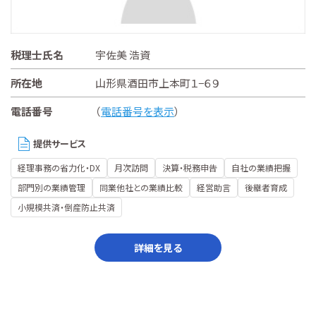
税理士氏名
宇佐美 浩資
所在地
山形県酒田市上本町１−６９
電話番号
（
電話番号を表示
）
提供サービス
経理事務の省力化・DX
月次訪問
決算・税務申告
自社の業績把握
部門別の業績管理
同業他社との業績比較
経営助言
後継者育成
小規模共済・倒産防止共済
詳細を見る