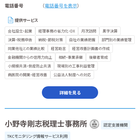
電話番号
（
電話番号を表示
）
提供サービス
会社設立・起業
経理事務の省力化・DX
月次訪問
黒字決算
決算・税務申告
納税・節税対策
自社の業績把握
部門別の業績管理
同業他社との業績比較
経営助言
経営改善計画書の作成
金融機関からの信用力向上
相続・事業承継
後継者育成
小規模共済・倒産防止共済
現場別の工事利益管理
病医院の開業・経営改善
公益法人制度への対応
詳細を見る
小野寺剛志税理士事務所
認定支援機関
TKCモニタリング情報サービス利用