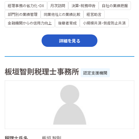
経理事務の省力化・DX
月次訪問
決算・税務申告
自社の業績把握
部門別の業績管理
同業他社との業績比較
経営助言
金融機関からの信用力向上
後継者育成
小規模共済・倒産防止共済
詳細を見る
板垣智則税理士事務所
認定支援機関
税理士氏名
板垣 智則