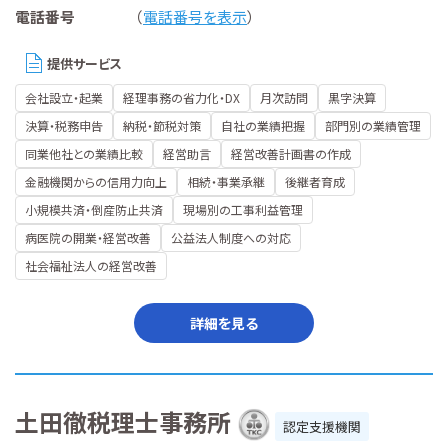
電話番号
（
電話番号を表示
）
提供サービス
会社設立・起業
経理事務の省力化・DX
月次訪問
黒字決算
決算・税務申告
納税・節税対策
自社の業績把握
部門別の業績管理
同業他社との業績比較
経営助言
経営改善計画書の作成
金融機関からの信用力向上
相続・事業承継
後継者育成
小規模共済・倒産防止共済
現場別の工事利益管理
病医院の開業・経営改善
公益法人制度への対応
社会福祉法人の経営改善
詳細を見る
土田徹税理士事務所
認定支援機関