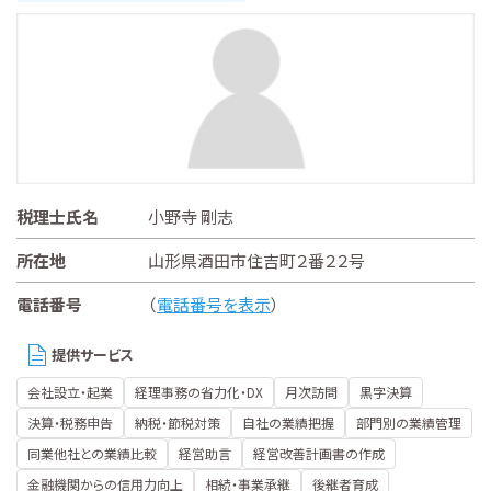
税理士氏名
小野寺 剛志
所在地
山形県酒田市住吉町２番２２号
電話番号
（
電話番号を表示
）
提供サービス
会社設立・起業
経理事務の省力化・DX
月次訪問
黒字決算
決算・税務申告
納税・節税対策
自社の業績把握
部門別の業績管理
同業他社との業績比較
経営助言
経営改善計画書の作成
金融機関からの信用力向上
相続・事業承継
後継者育成