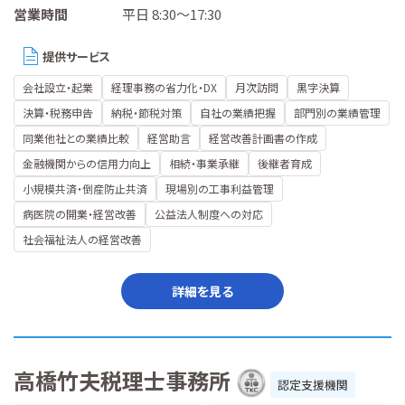
営業時間
平日 8:30～17:30
提供サービス
会社設立・起業
経理事務の省力化・DX
月次訪問
黒字決算
決算・税務申告
納税・節税対策
自社の業績把握
部門別の業績管理
同業他社との業績比較
経営助言
経営改善計画書の作成
金融機関からの信用力向上
相続・事業承継
後継者育成
小規模共済・倒産防止共済
現場別の工事利益管理
病医院の開業・経営改善
公益法人制度への対応
社会福祉法人の経営改善
詳細を見る
高橋竹夫税理士事務所
認定支援機関