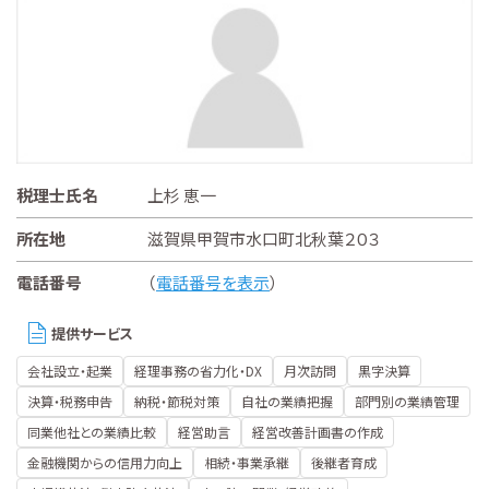
税理士氏名
上杉 恵一
所在地
滋賀県甲賀市水口町北秋葉２０３
電話番号
（
電話番号を表示
）
提供サービス
会社設立・起業
経理事務の省力化・DX
月次訪問
黒字決算
決算・税務申告
納税・節税対策
自社の業績把握
部門別の業績管理
同業他社との業績比較
経営助言
経営改善計画書の作成
金融機関からの信用力向上
相続・事業承継
後継者育成