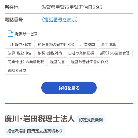
所在地
滋賀県甲賀市甲賀町油日３９５
電話番号
（
電話番号を表示
）
提供サービス
会社設立・起業
経理事務の省力化・DX
月次訪問
黒字決算
決算・税務申告
納税・節税対策
自社の業績把握
部門別の業績管理
同業他社との業績比較
経営助言
経営改善計画書の作成
後継者育成
詳細を見る
廣川・岩田税理士法人
認定支援機関
経営改善計画策定支援実績あり