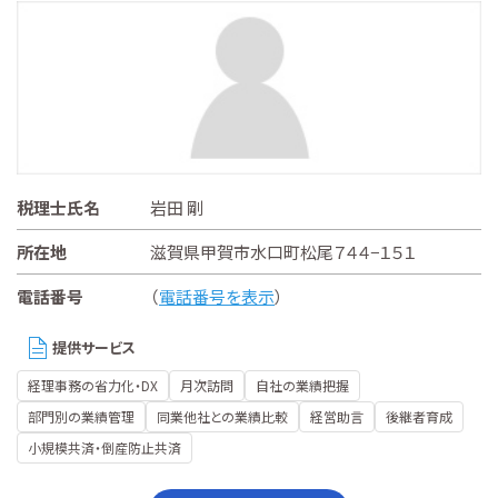
税理士氏名
岩田 剛
所在地
滋賀県甲賀市水口町松尾７４４−１５１
電話番号
（
電話番号を表示
）
提供サービス
経理事務の省力化・DX
月次訪問
自社の業績把握
部門別の業績管理
同業他社との業績比較
経営助言
後継者育成
小規模共済・倒産防止共済