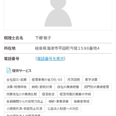
税理士氏名
下郷 敬子
所在地
岐阜県海津市平田町今尾１５９８番地４
電話番号
（
電話番号を表示
）
提供サービス
会社設立・起業
経理事務の省力化・DX
月次訪問
黒字決算
決算・税務申告
納税・節税対策
自社の業績把握
部門別の業績管理
同業他社との業績比較
経営助言
経営改善計画書の作成
金融機関からの信用力向上
相続・事業承継
後継者育成
小規模共済・倒産防止共済
公益法人制度への対応
社会福祉法人の経営改善